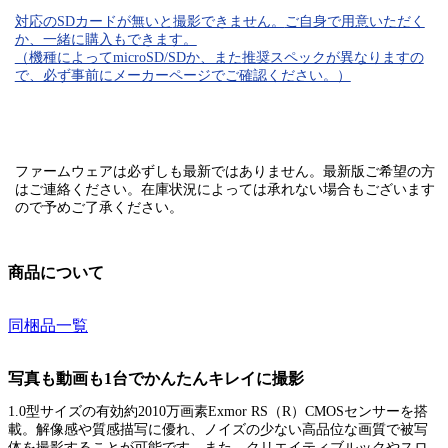
対応のSDカード
が無いと
撮影できません。
ご自身で用意いただく
か、一緒に購入もできます。
（機種によってmicroSD/SDか、また推奨スペックが異なりますの
で、必ず事前にメーカーページでご確認ください。）
ファームウェアは必ずしも最新ではありません。最新版ご希望の方
はご連絡ください。在庫状況によっては承れない場合もございます
ので予めご了承ください。
商品について
同梱品一覧
写真も動画も1台でかんたんキレイに撮影
1.0型サイズの有効約2010万画素Exmor RS（R）CMOSセンサーを搭
載。解像感や質感描写に優れ、ノイズの少ない高品位な画質で被写
体を撮影することが可能です。また、クリエイティブルックやスロ