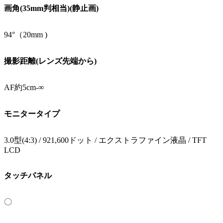
画角(35mm判相当)(静止画)
94°（20mm )
撮影距離(レンズ先端から)
AF約5cm-∞
モニタータイプ
3.0型(4:3) / 921,600ドット / エクストラファイン液晶 / TFT
LCD
タッチパネル
〇