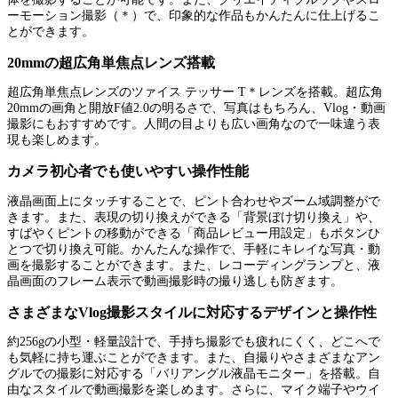
ーモーション撮影（＊）で、印象的な作品もかんたんに仕上げるこ
とができます。
20mmの超広角単焦点レンズ搭載
超広角単焦点レンズのツァイス テッサー T＊レンズを搭載。超広角
20mmの画角と開放F値2.0の明るさで、写真はもちろん、Vlog・動画
撮影にもおすすめです。人間の目よりも広い画角なので一味違う表
現も楽しめます。
カメラ初心者でも使いやすい操作性能
液晶画面上にタッチすることで、ピント合わせやズーム域調整がで
きます。また、表現の切り換えができる「背景ぼけ切り換え」や、
すばやくピントの移動ができる「商品レビュー用設定」もボタンひ
とつで切り換え可能。かんたんな操作で、手軽にキレイな写真・動
画を撮影することができます。また、レコーディングランプと、液
晶画面のフレーム表示で動画撮影時の撮り逃しも防ぎます。
さまざまなVlog撮影スタイルに対応するデザインと操作性
約256gの小型・軽量設計で、手持ち撮影でも疲れにくく、どこへで
も気軽に持ち運ぶことができます。また、自撮りやさまざまなアン
グルでの撮影に対応する「バリアングル液晶モニター」を搭載。自
由なスタイルで動画撮影を楽しめます。さらに、マイク端子やウイ