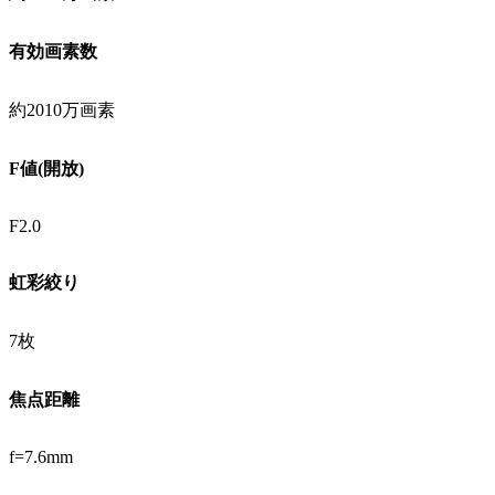
有効画素数
約2010万画素
F値(開放)
F2.0
虹彩絞り
7枚
焦点距離
f=7.6mm