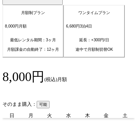
月額制プラン
ワンタイムプラン
8,000
円
月額
6,680
円
3
泊
4
日
最低レンタル期間：3ヶ月
延長：+
300
円/日
月額課金の自動終了：
12
ヶ月
途中で月額制切替OK
8,000
円
(税込)
月額
そのまま購入：
可能
日
月
火
水
木
金
土