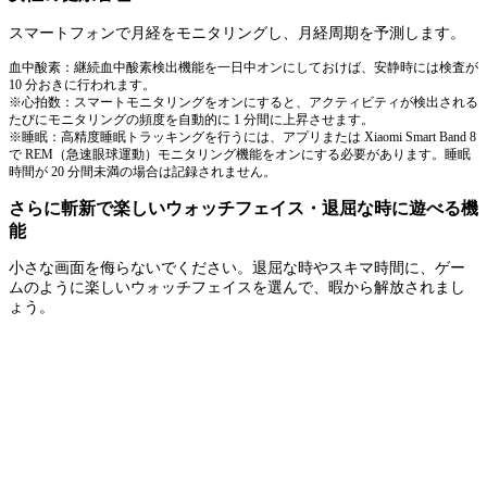
スマートフォンで月経をモニタリングし、月経周期を予測します。
血中酸素：継続血中酸素検出機能を一日中オンにしておけば、安静時には検査が
10 分おきに行われます。
※心拍数：スマートモニタリングをオンにすると、アクティビティが検出される
たびにモニタリングの頻度を自動的に 1 分間に上昇させます。
※睡眠：高精度睡眠トラッキングを行うには、アプリまたは Xiaomi Smart Band 8
で REM（急速眼球運動）モニタリング機能をオンにする必要があります。睡眠
時間が 20 分間未満の場合は記録されません。
さらに斬新で楽しいウォッチフェイス・退屈な時に遊べる機
能
小さな画面を侮らないでください。退屈な時やスキマ時間に、ゲー
ムのように楽しいウォッチフェイスを選んで、暇から解放されまし
ょう。