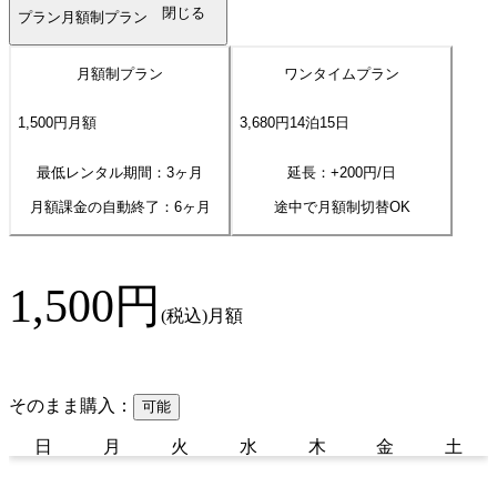
閉じる
プラン
月額制プラン
月額制プラン
ワンタイムプラン
1,500
円
月額
3,680
円
14
泊
15
日
最低レンタル期間：3ヶ月
延長：+
200
円/日
月額課金の自動終了：
6
ヶ月
途中で月額制切替OK
1,500
円
(税込)
月額
そのまま購入：
可能
日
月
火
水
木
金
土