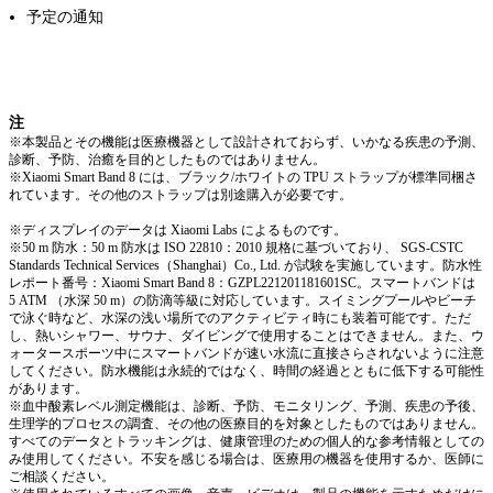
予定の通知
注
※本製品とその機能は医療機器として設計されておらず、いかなる疾患の予測、
診断、予防、治癒を目的としたものではありません。
※Xiaomi Smart Band 8 には、ブラック/ホワイトの TPU ストラップが標準同梱さ
れています。その他のストラップは別途購入が必要です。
※ディスプレイのデータは Xiaomi Labs によるものです。
※50 m 防水：50 m 防水は ISO 22810：2010 規格に基づいており、 SGS-CSTC
Standards Technical Services（Shanghai）Co., Ltd. が試験を実施しています。防水性
レポート番号：Xiaomi Smart Band 8：GZPL221201181601SC。スマートバンドは
5 ATM （水深 50 m）の防滴等級に対応しています。スイミングプールやビーチ
で泳ぐ時など、水深の浅い場所でのアクティビティ時にも装着可能です。ただ
し、熱いシャワー、サウナ、ダイビングで使用することはできません。また、ウ
ォータースポーツ中にスマートバンドが速い水流に直接さらされないように注意
してください。防水機能は永続的ではなく、時間の経過とともに低下する可能性
があります。
※血中酸素レベル測定機能は、診断、予防、モニタリング、予測、疾患の予後、
生理学的プロセスの調査、その他の医療目的を対象としたものではありません。
すべてのデータとトラッキングは、健康管理のための個人的な参考情報としての
み使用してください。不安を感じる場合は、医療用の機器を使用するか、医師に
ご相談ください。