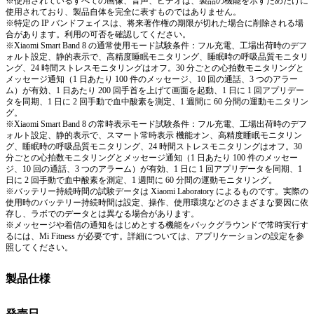
※使用されているすべての画像、音声、ビデオは、製品の機能を示すためだけに
使用されており、製品自体を完全に表すものではありません。
※特定の IP バンドフェイスは、将来著作権の期限が切れた場合に削除される場
合があります。利用の可否を確認してください。
※Xiaomi Smart Band 8 の通常使用モード試験条件：フル充電、工場出荷時のデフ
ォルト設定、静的表示で、高精度睡眠モニタリング、睡眠時の呼吸品質モニタリ
ング、24 時間ストレスモニタリングはオフ。30 分ごとの心拍数モニタリングと
メッセージ通知（1 日あたり 100 件のメッセージ、10 回の通話、3 つのアラー
ム）が有効、1 日あたり 200 回手首を上げて画面を起動、1 日に 1 回アプリデー
タを同期、1 日に 2 回手動で血中酸素を測定、1 週間に 60 分間の運動モニタリン
グ。
※Xiaomi Smart Band 8 の常時表示モード試験条件：フル充電、工場出荷時のデフ
ォルト設定、静的表示で、スマート常時表示 機能オン、高精度睡眠モニタリン
グ、睡眠時の呼吸品質モニタリング、24 時間ストレスモニタリングはオフ。30
分ごとの心拍数モニタリングとメッセージ通知（1 日あたり 100 件のメッセー
ジ、10 回の通話、3 つのアラーム）が有効、1 日に 1 回アプリデータを同期、1
日に 2 回手動で血中酸素を測定、1 週間に 60 分間の運動モニタリング。
※バッテリー持続時間の試験データは Xiaomi Laboratory によるものです。実際の
使用時のバッテリー持続時間は設定、操作、使用環境などのさまざまな要因に依
存し、ラボでのデータとは異なる場合があります。
※メッセージや着信の通知をはじめとする機能をバックグラウンドで常時実行す
るには、Mi Fitness が必要です。詳細については、アプリケーションの設定を参
照してください。
製品仕様
発売日