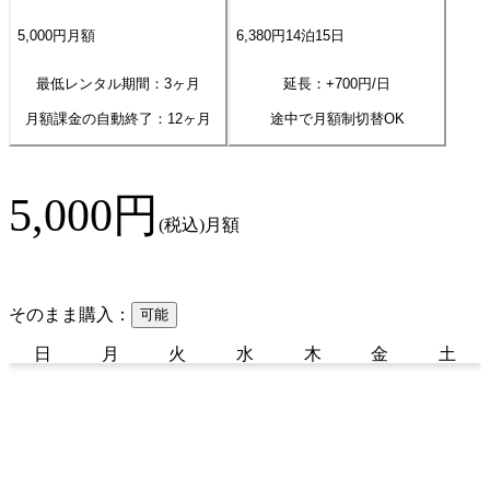
5,000
円
月額
6,380
円
14
泊
15
日
最低レンタル期間：3ヶ月
延長：+
700
円/日
月額課金の自動終了：
12
ヶ月
途中で月額制切替OK
5,000
円
(税込)
月額
そのまま購入：
可能
日
月
火
水
木
金
土