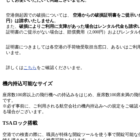
してお使いいただいて問題ございません
。
空港側起因での破損については、
空港からの破損証明書をご提示いた
円）は請求いたしません
。
また、
破損によりご利用に支障があった場合はレンタル代金も請求
証明書のご提示がない場合は、賠償費用（2,000円）およびレンタ
証明書につきましては各空港の手荷物受取担当窓口、あるいはご利
いませ。
詳しくは
こちら
をご確認くださいませ。
機内持込可能なサイズ
座席数100席以上の飛行機への持込みをはじめ、座席数100席未満の
です。
※必ず事前に、ご利用される航空会社の機内持込みへの規定をご確認
る場合がございます。
TSAロック搭載
空港での検査の際に、職員が特殊な開錠ツールを使う事で開錠可能な