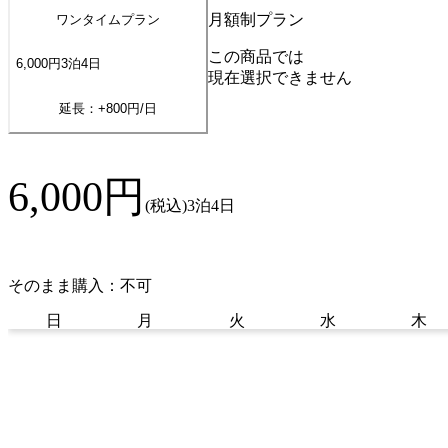
月額制プラン
ワンタイムプラン
この商品では
6,000
円
3
泊
4
日
現在選択できません
延長：+
800
円/日
6,000
円
(税込)
3泊4日
そのまま購入：不可
日
月
火
水
木