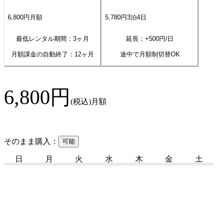
6,800
円
月額
5,780
円
3
泊
4
日
最低レンタル期間：3ヶ月
延長：+
500
円/日
月額課金の自動終了：
12
ヶ月
途中で月額制切替OK
6,800
円
(税込)
月額
そのまま購入：
可能
日
月
火
水
木
金
土