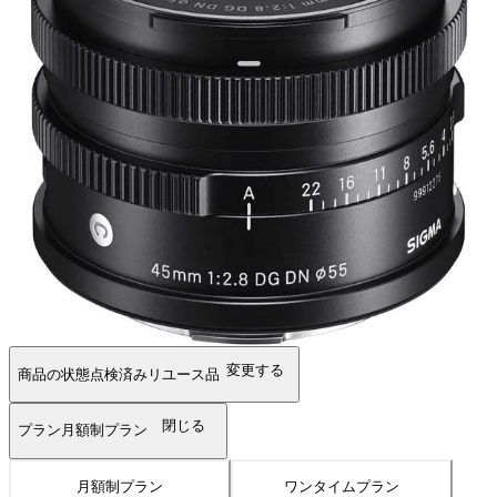
変更する
商品の状態
点検済みリユース品
閉じる
プラン
月額制プラン
月額制プラン
ワンタイムプラン