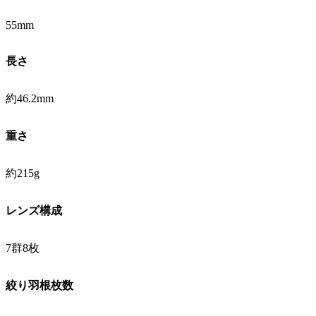
55mm
長さ
約46.2mm
重さ
約215g
レンズ構成
7群8枚
絞り羽根枚数