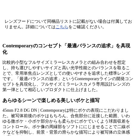
レンズフードについて同梱品リストに記載がない場合は付属してお
りません。
詳細については
こちら
をご確認ください。
Contemporaryのコンセプト「最適バランスの追求」を具現
化
比較的小型なフルサイズミラーレスカメラとの組み合わせを想定
し、持ち運びしやすいサイズと高い光学性能とのバランスを取るこ
とで、常用単焦点レンズとしての使いやすさを追求した標準レンズ
です。「最適バランスの追求」というContemporaryラインの開発コン
セプトを具現化し、フルサイズミラーレスカメラ専用設計レンズの
第一弾として相応しいプロダクトに仕上げました。
あらゆるシーンで楽しめる美しいボケと描写
45mm F2.8 DG DN | Contemporaryは特にボケの表現にこだわりまし
た。被写体前後のボケはもちろん、合焦部分に近接した範囲、いわ
ゆる微ボケ・小ボケ部分からも柔らかにボケていくよう球面収差を
コントロール。ボケ像の周縁部をソフトににじませることで二線ボ
ケなどを抑制し、前景・背景の滑らかな描写により被写体の立体感