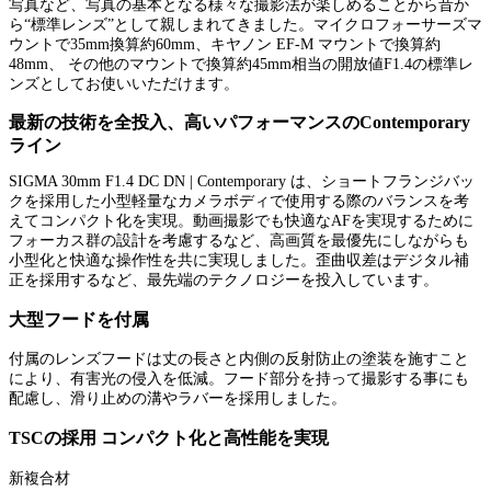
写真など、写真の基本となる様々な撮影法が楽しめることから昔か
ら“標準レンズ”として親しまれてきました。マイクロフォーサーズマ
ウントで35mm換算約60mm、キヤノン EF-M マウントで換算約
48mm、 その他のマウントで換算約45mm相当の開放値F1.4の標準レ
ンズとしてお使いいただけます。
最新の技術を全投入、高いパフォーマンスのContemporary
ライン
SIGMA 30mm F1.4 DC DN | Contemporary は、ショートフランジバッ
クを採用した小型軽量なカメラボディで使用する際のバランスを考
えてコンパクト化を実現。動画撮影でも快適なAFを実現するために
フォーカス群の設計を考慮するなど、高画質を最優先にしながらも
小型化と快適な操作性を共に実現しました。歪曲収差はデジタル補
正を採用するなど、最先端のテクノロジーを投入しています。
大型フードを付属
付属のレンズフードは丈の長さと内側の反射防止の塗装を施すこと
により、有害光の侵入を低減。フード部分を持って撮影する事にも
配慮し、滑り止めの溝やラバーを採用しました。
TSCの採用 コンパクト化と高性能を実現
新複合材