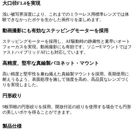
大口径F1.4を実現
浅い被写界深度により、これまでのミラーレス用標準レンズでは体
験できなかったボケを生かした画作りを楽しめます。
動画撮影にも有効なステッピングモーターを採用
ステッピングモーターを採用し、AF駆動時の静粛性と素早いオート
フォーカスを実現。動画撮影にも有効です。ソニーEマウントではフ
ァストハイブリッドAFにも対応しています。
高精度、堅牢な真鍮製バヨネット・マウント
高い精度と堅牢性を兼ね備えた真鍮製マウントを採用。長期使用に
耐えうるよう、表面処理を施して強度を高め、高品質なレンズづく
りを実現しました。
円形絞り
9枚羽根の円形絞りを採用。開放付近の絞りを使用する場合でも円形
の美しいボケを得ることができます。
製品仕様