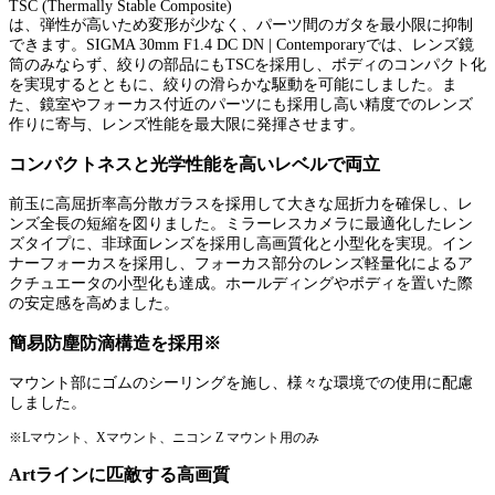
TSC (Thermally Stable Composite)
は、弾性が高いため変形が少なく、パーツ間のガタを最小限に抑制
できます。SIGMA 30mm F1.4 DC DN | Contemporaryでは、レンズ鏡
筒のみならず、絞りの部品にもTSCを採用し、ボディのコンパクト化
を実現するとともに、絞りの滑らかな駆動を可能にしました。ま
た、鏡室やフォーカス付近のパーツにも採用し高い精度でのレンズ
作りに寄与、レンズ性能を最大限に発揮させます。
コンパクトネスと光学性能を高いレベルで両立
前玉に高屈折率高分散ガラスを採用して大きな屈折力を確保し、レ
ンズ全長の短縮を図りました。ミラーレスカメラに最適化したレン
ズタイプに、非球面レンズを採用し高画質化と小型化を実現。イン
ナーフォーカスを採用し、フォーカス部分のレンズ軽量化によるア
クチュエータの小型化も達成。ホールディングやボディを置いた際
の安定感を高めました。
簡易防塵防滴構造を採用※
マウント部にゴムのシーリングを施し、様々な環境での使用に配慮
しました。
※Lマウント、Xマウント、ニコン Z マウント用のみ
Artラインに匹敵する高画質