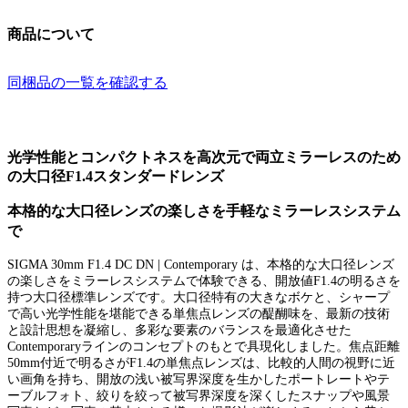
商品について
同梱品の一覧を確認する
光学性能とコンパクトネスを高次元で両立ミラーレスのため
の大口径F1.4スタンダードレンズ
本格的な大口径レンズの楽しさを手軽なミラーレスシステム
で
SIGMA 30mm F1.4 DC DN | Contemporary は、本格的な大口径レンズ
の楽しさをミラーレスシステムで体験できる、開放値F1.4の明るさを
持つ大口径標準レンズです。大口径特有の大きなボケと、シャープ
で高い光学性能を堪能できる単焦点レンズの醍醐味を、最新の技術
と設計思想を凝縮し、多彩な要素のバランスを最適化させた
Contemporaryラインのコンセプトのもとで具現化しました。焦点距離
50mm付近で明るさがF1.4の単焦点レンズは、比較的人間の視野に近
い画角を持ち、開放の浅い被写界深度を生かしたポートレートやテ
ーブルフォト、絞りを絞って被写界深度を深くしたスナップや風景