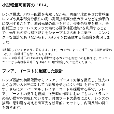
小型軽量高画質の「F1.4」
レンズ構成、パワー配置を考慮しながら、両面非球面を含む非球面
レンズや異常部分分散性の高い高屈折率高分散ガラスなどを効果的
に使用することで、周辺光量の低下を抑え、倍率色収差を補正。歪
曲補正はミラーレスカメラの備わる画像補正機能*を利用すること
で、光学系の持つ補正能力をシャープネスの向上に集中し、コンパ
クトな設計でありながらも、Artラインに匹敵する高画質を実現しま
した。
※対応しているカメラに限ります。また、カメラによって補正できる項目が変わ
ったり、自動補正を行ったりします。
※レンズ収差補正のON/OFFを選択できるカメラをお使いのお客様は、カメラメ
ニューから各種収差補正をON(AUTO)に設定してご使用ください。
フレア、ゴーストに配慮した設計
レンズ設計の初期段階からフレア、ゴースト対策を徹底し、逆光の
ような強い入射光に対しても影響を受けにくい設計を行っていま
す。さらにスーパーマルチレイヤーコートを採用する事で、フレ
ア、ゴーストの発生を軽減、逆光時の撮影においてもコントラスト
の高い描写を実現しています。付属フードの装着により、レンズの
描写に悪影響を与える有害光を効果的にカットし、内面反射の発生
を防ぎます。