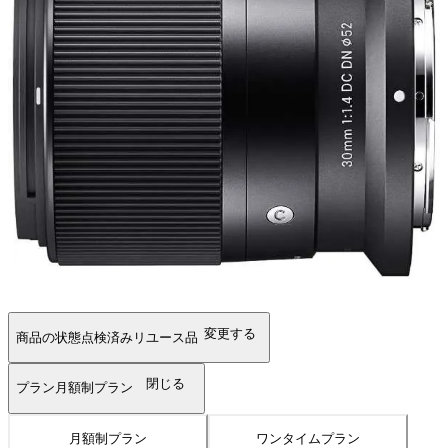
変更する
商品の状態
点検済みリユース品
閉じる
プラン
月額制プラン
月額制プラン
ワンタイムプラン