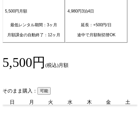
5,500
円
月額
4,980
円
3
泊
4
日
最低レンタル期間：3ヶ月
延長：+
500
円/日
月額課金の自動終了：
12
ヶ月
途中で月額制切替OK
5,500
円
(税込)
月額
そのまま購入：
可能
日
月
火
水
木
金
土