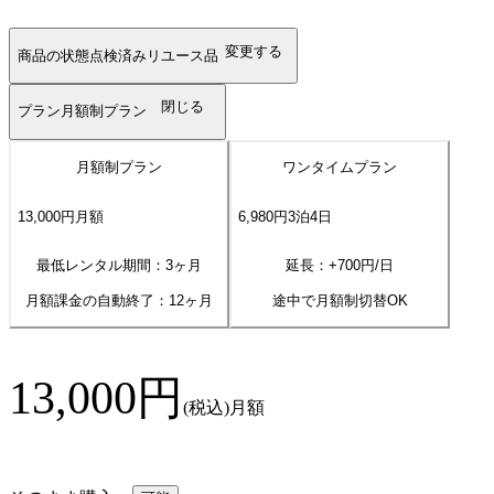
変更する
商品の状態
点検済みリユース品
閉じる
プラン
月額制プラン
月額制プラン
ワンタイムプラン
13,000
円
月額
6,980
円
3
泊
4
日
最低レンタル期間：3ヶ月
延長：+
700
円/日
月額課金の自動終了：
12
ヶ月
途中で月額制切替OK
13,000
円
(税込)
月額