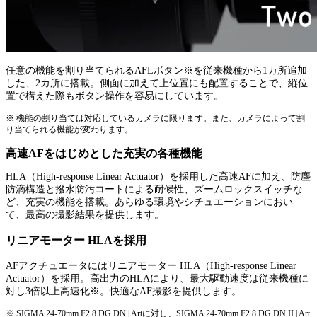
任意の機能を割り当てられるAFLボタン※を従来機種から1カ所追加
した、2カ所に搭載。側面に加えて上位置にも配置することで、縦位
置で構えた際もボタン操作を容易にしています。
※ 機能の割り当ては対応しているカメラに限ります。また、カメラによって割
り当てられる機能が変わります。
高速AFをはじめとした充実の各種機能
HLA（High-response Linear Actuator）を採用した高速AFに加え、防塵
防滴構造と撥水防汚コートによる耐候性、ズームロックスイッチな
ど、充実の機能を搭載。あらゆる環境やシチュエーションにおい
て、最高の撮影結果を提供します。
リニアモーター HLAを採用
AFアクチュエータにはリニアモーター HLA（High-response Linear
Actuator）を採用。高出力のHLAにより、最大駆動速度は従来機種に
対し3倍以上高速化※。快適なAF撮影を提供します。
※ SIGMA 24-70mm F2.8 DG DN | Artに対し、SIGMA 24-70mm F2.8 DG DN II | Art