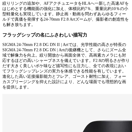
絞りリングの追加や、AFアクチュエータをHLAへ一新した高速AFを
はじめとする機能面の強化に加え、体積比約7％、重量比約10％の小
型軽量化も実現しています。静止画・動画を問わずあらゆるフィー
ルドで真価を発揮する24-70mm F2.8 Artズームが、撮影者の創造性を
も解き放ちます。
フラッグシップの名にふさわしい描写力
SIGMA 24-70mm F2.8 DG DN II | Artでは、光学性能の高さが特長の
SIGMA 24-70mm F2.8 DG DN | Artの後継機として、さらにズーム全
域で解像力を向上。絞り開放から画面全体で、高画素カメラにも対
応するほどの高いシャープネスを備えています。F2.8の明るさが作り
だす大きく美しいボケ味など描写性にも注力し、全ての表現におい
てフラッグシップレンズの実力を体感できる性能を有しています。
進化した高い近接撮影能力とフレア、ゴースト耐性に加え、フォー
カスブリージングを抑えた設計により、どんな場面でも理想的な画
を提供します。