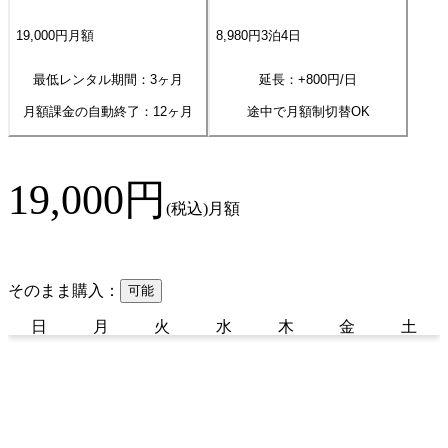
19,000
円
月額
8,980
円
3
泊
4
日
最低レンタル期間：3ヶ月
延長：+
800
円/日
月額課金の自動終了：
12
ヶ月
途中で月額制切替OK
19,000
円
(税込)
月額
そのまま購入：
可能
日
月
火
水
木
金
土