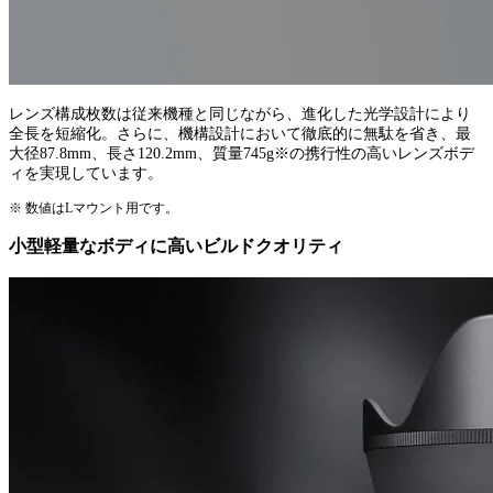
レンズ構成枚数は従来機種と同じながら、進化した光学設計により
全長を短縮化。さらに、機構設計において徹底的に無駄を省き、最
大径87.8mm、長さ120.2mm、質量745g※の携行性の高いレンズボデ
ィを実現しています。
※ 数値はLマウント用です。
小型軽量なボディに高いビルドクオリティ