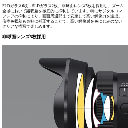
FLDガラス6枚、SLDガラス2枚、非球面レンズ5枚を採用し、ズーム
全域において諸収差を徹底的に抑制しています。特にサジタルコマ
フレアの抑制により、画面周辺部まで安定して高い解像力を達成。
倍率色収差も良好に補正することで、高い解像感を色にじみのない
クリアな描写で楽しめます。
非球面レンズ5枚採用