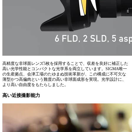
高精度な非球面レンズ5枚を採用することで、収差を良好に補正した
高い光学性能とコンパクトな光学系を両立しています。SIGMA唯一
の生産拠点、会津工場のたゆまぬ技術革新が、この構成に不可欠な
薄型かつ高偏肉という難度の高い非球面成形を実現。光学設計に、
より高い自由度をもたらしました。
高い近接撮影能力