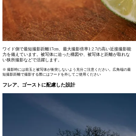
ワイド側で最短撮影距離17cm、最大撮影倍率1:2.7の高い近接撮影能
力を備えています。被写体に迫った構図や、被写体と距離が取れな
い狭所撮影などで活躍します。
※ 撮影時には前玉と被写体が衝突しないよう充分ご注意ください。広角端の最
短撮影距離で撮影する際にはフードを外してご使用ください
フレア、ゴーストに配慮した設計