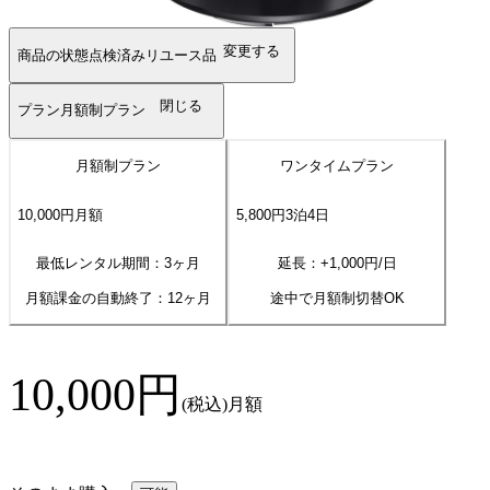
変更する
商品の状態
点検済みリユース品
閉じる
プラン
月額制プラン
月額制プラン
ワンタイムプラン
10,000
円
月額
5,800
円
3
泊
4
日
最低レンタル期間：3ヶ月
延長：+
1,000
円/日
月額課金の自動終了：
12
ヶ月
途中で月額制切替OK
10,000
円
(税込)
月額