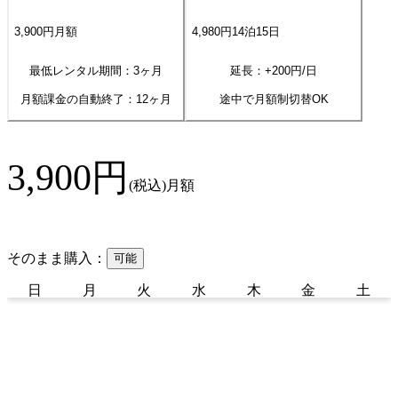
3,900
円
月額
4,980
円
14
泊
15
日
最低レンタル期間：3ヶ月
延長：+
200
円/日
月額課金の自動終了：
12
ヶ月
途中で月額制切替OK
3,900
円
(税込)
月額
そのまま購入：
可能
日
月
火
水
木
金
土