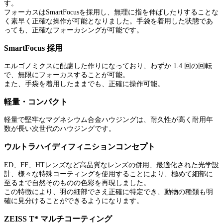
す。
フォーカスはSmartFocusを採用し、無理に指を伸ばしたりすることな
く素早く正確な操作が可能となりました。手袋を着用した状態であ
っても、正確なフォーカシングが可能です。
SmartFocus 採用
エルゴノミクスに配慮した作りになっており、わずか 1.4 回の回転
で、無限にフォーカスすることが可能。
また、手袋を着用したままでも、正確に操作可能。
軽量・コンパクト
軽量で堅牢なマグネシウム合金ハウジングは、耐久性が高く耐用年
数が長い次世代のハウジングです。
ウルトラハイディフィニションコンセプト
ED、FF、HTレンズなど高品質なレンズの併用、最適化された光学設
計、様々な特殊コーティングを使用することにより、極めて細部に
至るまで自然そのものの色彩を再現しました。
この特徴により、羽の細部でさえ正確に特定でき、動物の種類も明
確に見分けることができるようになります。
ZEISS T* マルチコーティング