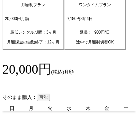
月額制プラン
ワンタイムプラン
20,000
円
月額
9,180
円
3
泊
4
日
最低レンタル期間：3ヶ月
延長：+
900
円/日
月額課金の自動終了：
12
ヶ月
途中で月額制切替OK
20,000
円
(税込)
月額
そのまま購入：
可能
日
月
火
水
木
金
土