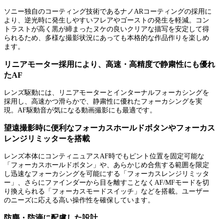
ソニー独自のコーティング技術であるナノARコーティングの採用に
より、逆光時に発生しやすいフレアやゴーストの発生を軽減。コン
トラストが高く黒が締まったヌケの良いクリアな描写を安定して得
られるため、多様な撮影状況にあっても本格的な作品作りを楽しめ
ます。
リニアモーター採用により、高速・高精度で静粛性にも優れ
たAF
レンズ駆動には、リニアモーターとインターナルフォーカシングを
採用し、高速かつ滑らかで、静粛性に優れたフォーカシングを実
現。AF駆動音が気になる動画撮影にも最適です。
望遠撮影時に便利なフォーカスホールドボタンやフォーカス
レンジリミッターを搭載
レンズ本体にコンティニュアスAF時でもピント位置を固定可能な
「フォーカスホールドボタン」や、あらかじめ合焦する範囲を限定
し迅速なフォーカシングを可能にする「フォーカスレンジリミッタ
ー」、さらにファインダーから目を離すことなくAF/MFモードを切
り換えられる「フォーカスモードスイッチ」などを搭載。ユーザー
のニーズに応える高い操作性を確保しています。
防塵・防滴に配慮した設計