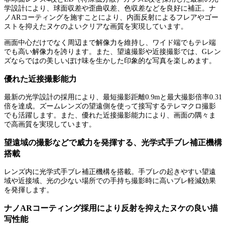
学設計により、球面収差や歪曲収差、色収差などを良好に補正。ナ
ノARコーティングを施すことにより、内面反射によるフレアやゴー
ストを抑えたヌケのよいクリアな画質を実現しています。
画面中心だけでなく周辺まで解像力を維持し、ワイド端でもテレ端
でも高い解像力を誇ります。また、望遠撮影や近接撮影では、Gレン
ズならではの美しいぼけ味を生かした印象的な写真を楽しめます。
優れた近接撮影能力
最新の光学設計の採用により、最短撮影距離0.9mと最大撮影倍率0.31
倍を達成。ズームレンズの望遠側を使って接写するテレマクロ撮影
でも活躍します。また、優れた近接撮影能力により、画面の隅々ま
で高画質を実現しています。
望遠域の撮影などで威力を発揮する、光学式手ブレ補正機構
搭載
レンズ内に光学式手ブレ補正機構を搭載。手ブレの起きやすい望遠
域や近接域、光の少ない場所での手持ち撮影時に高いブレ軽減効果
を発揮します。
ナノARコーティング採用により反射を抑えたヌケの良い描
写性能