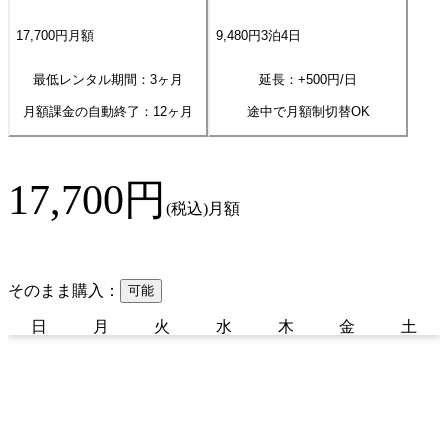
17,700
円
月額
9,480
円
3
泊
4
日
最低レンタル期間：3ヶ月
延長：+
500
円/日
月額課金の自動終了：
12
ヶ月
途中で月額制切替OK
17,700
円
(税込)
月額
そのまま購入：
可能
日
月
火
水
木
金
土