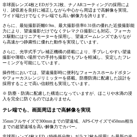
非球面レンズ4枚とEDガラス2枚、ナノARコーティングの採用によ
り、諸収差を良好に補正しながら中心から周辺まで高解像を実現。
ワイド端だけでなくテレ端でも高い解像力を誇ります。
さらに、最短撮影距離0.9m、最大撮影倍率0.31倍の優れた近接撮影能
力により、望遠撮影だけでなくテレマクロ撮影にも対応。フォーカ
ス駆動にはリニアモーターを採用し、望遠ズームレンズでありなが
ら高速かつ静粛性に優れた動作を実現しています。
さらに、光学式手ブレ補正機構の搭載により、手ブレしやすい望遠
撮影や薄暗い場所での手持ち撮影でもブレを軽減し、安定したフレ
ーミングを可能にしています。
操作性においては、望遠撮影時に便利なフォーカスホールドボタン
やフォーカスレンジリミッターを搭載。防塵防滴に配慮した設計を
採用することで高い信頼性も実現しています。
※ 防塵・防滴に配慮した構造になっていますが、ほこりや水滴の浸
入を完全に防ぐものではありません
テレ端でも、画面周辺まで高解像を実現
35mmフルサイズで300mmまでの望遠域、APS-Cサイズで450mm相当
までの超望遠域を高い解像力でカバー。
非球面レンズ4枚とED（特殊低分散）ガラス2枚を採用した最新の光