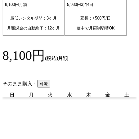
8,100
円
月額
5,980
円
3
泊
4
日
最低レンタル期間：3ヶ月
延長：+
500
円/日
月額課金の自動終了：
12
ヶ月
途中で月額制切替OK
8,100
円
(税込)
月額
そのまま購入：
可能
日
月
火
水
木
金
土