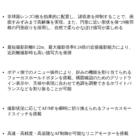
非球面レンズ1枚を効果的に配置し、諸収差を抑制することで、画
面すみずみまで高解像を実現。また、円形に近い形状を保つ9枚羽
根の円形絞りを採用し、自然で柔らかなぼけ描写が楽しめる
最短撮影距離0.22m、最大撮影倍率0.24倍の近接撮影能力により、
近距離撮影時も高い描写力を発揮
ボディ側でのメニュー操作により、好みの機能を割り当てられる
フォーカスホールドボタンを搭載。構図確認のためのグリッドラ
イン表示や、天候や表現に合わせて色調を調整できるホワイトバ
ランスなどを割り振ることが可能
撮影状況に応じてAF/MFを瞬時に切り換えられるフォーカスモー
ドスイッチを搭載
高速・高精度・高追随なAF制御が可能なリニアモーターを搭載