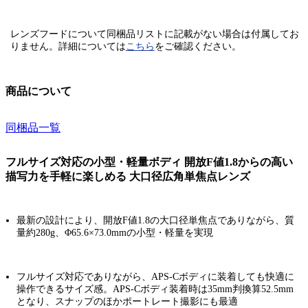
レンズフードについて同梱品リストに記載がない場合は付属してお
りません。
詳細については
こちら
をご確認ください。
商品について
同梱品一覧
フルサイズ対応の小型・軽量ボディ 開放F値1.8からの高い
描写力を手軽に楽しめる 大口径広角単焦点レンズ
最新の設計により、開放F値1.8の大口径単焦点でありながら、質
量約280g、Φ65.6×73.0mmの小型・軽量を実現
フルサイズ対応でありながら、APS-Cボディに装着しても快適に
操作できるサイズ感。APS-Cボディ装着時は35mm判換算52.5mm
となり、スナップのほかポートレート撮影にも最適