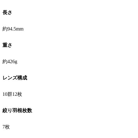
長さ
約94.5mm
重さ
約426g
レンズ構成
10群12枚
絞り羽根枚数
7枚