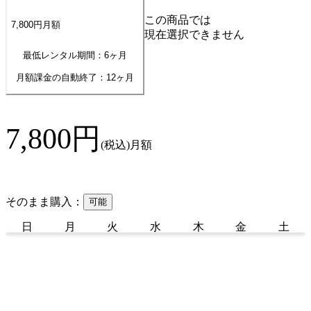
この商品では
7,800
円
月額
現在選択できません
最低レンタル期間：6ヶ月
月額課金の自動終了：
12
ヶ月
7,800
円
(税込)
月額
そのまま購入：
可能
日
月
火
水
木
金
土