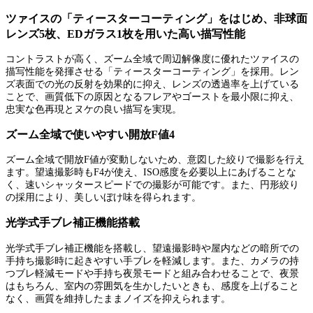
ツァイスの「ティースターコーティング」をはじめ、非球面
レンズ5枚、EDガラス1枚を用いた高い描写性能
コントラストが高く、ズーム全域で周辺解像度に優れたツァイスの
描写性能を発揮させる「ティースターコーティング」を採用。レン
ズ表面での光の反射を効果的に抑え、レンズの透過率を上げている
ことで、画質低下の原因となるフレアやゴーストを最小限に抑え、
忠実な色再現とヌケの良い描写を実現。
ズーム全域で使いやすい開放F値4
ズーム全域で開放F値が変動しないため、意図した絞りで撮影を行え
ます。望遠撮影時もF4が使え、ISO感度を必要以上にあげることな
く、速いシャッタースピードでの撮影が可能です。また、円形絞り
の採用により、美しいぼけ味を得られます。
光学式手ブレ補正機能搭載
光学式手ブレ補正機能を搭載し、望遠撮影時や屋内などの暗所での
手持ち撮影時に起きやすい手ブレを軽減します。また、カメラの持
つブレ軽減モードや手持ち夜景モードと組み合わせることで、夜景
はもちろん、室内の雰囲気を生かしたいときも、感度を上げること
なく、画質を維持したままノイズを抑えられます。