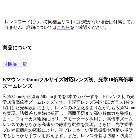
レンズフードについて同梱品リストに記載がない場合は付属してお
りません。
詳細については
こちら
をご確認ください。
商品について
同梱品一覧
Eマウント35mmフルサイズ対応レンズ初、光学10倍高倍率
ズームレンズ
広角24mmから望遠240mmまでを1本でカバーする、FEレンズ初の光
学10倍高倍率ズームレンズです。非球面レンズ5枚とEDガラス1枚を
採用した光学設計により、レンズの小型化を図りながらも広角24mm
を実現。諸収差も良好に補正し、画面周辺まで高い解像力を発揮し
ます。フォーカス駆動にはリニアモーターを採用し、高倍率ズーム
レンズでありながら高速かつ静粛な動作を実現。さらに、光学式手
ブレ補正機能の搭載により、手ブレしやすい望遠撮影や薄暗い場所
でもしっかり手ブレを抑えます。また、レンズ外装は防塵・防滴に