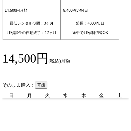
14,500
円
月額
9,480
円
3
泊
4
日
最低レンタル期間：3ヶ月
延長：+
800
円/日
月額課金の自動終了：
12
ヶ月
途中で月額制切替OK
14,500
円
(税込)
月額
そのまま購入：
可能
日
月
火
水
木
金
土