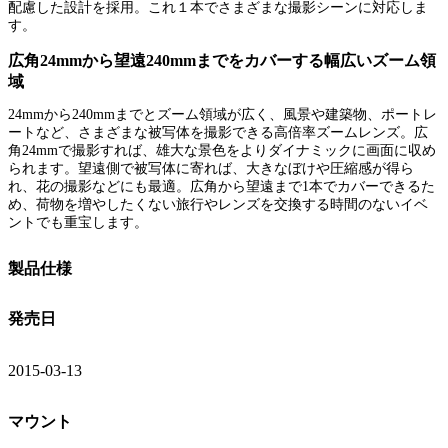
配慮した設計を採用。これ１本でさまざまな撮影シーンに対応しま
す。
広角24mmから望遠240mmまでをカバーする幅広いズーム領
域
24mmから240mmまでとズーム領域が広く、風景や建築物、ポートレ
ートなど、さまざまな被写体を撮影できる高倍率ズームレンズ。広
角24mmで撮影すれば、雄大な景色をよりダイナミックに画面に収め
られます。望遠側で被写体に寄れば、大きなぼけや圧縮感が得ら
れ、花の撮影などにも最適。広角から望遠まで1本でカバーできるた
め、荷物を増やしたくない旅行やレンズを交換する時間のないイベ
ントでも重宝します。
製品仕様
発売日
2015-03-13
マウント