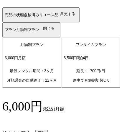
変更する
商品の状態
点検済みリユース品
閉じる
プラン
月額制プラン
月額制プラン
ワンタイムプラン
6,000
円
月額
5,500
円
3
泊
4
日
最低レンタル期間：3ヶ月
延長：+
700
円/日
月額課金の自動終了：
12
ヶ月
途中で月額制切替OK
6,000
円
(税込)
月額