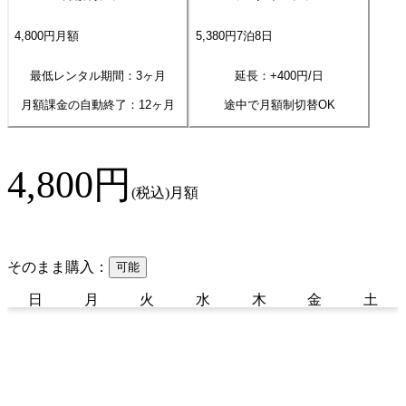
4,800
円
月額
5,380
円
7
泊
8
日
最低レンタル期間：3ヶ月
延長：+
400
円/日
月額課金の自動終了：
12
ヶ月
途中で月額制切替OK
4,800
円
(税込)
月額
そのまま購入：
可能
日
月
火
水
木
金
土