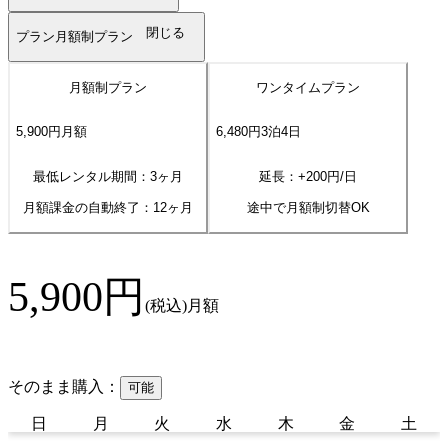
閉じる
プラン
月額制プラン
月額制プラン
ワンタイムプラン
5,900
円
月額
6,480
円
3
泊
4
日
最低レンタル期間：3ヶ月
延長：+
200
円/日
月額課金の自動終了：
12
ヶ月
途中で月額制切替OK
5,900
円
(税込)
月額
そのまま購入：
可能
日
月
火
水
木
金
土