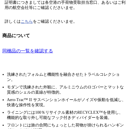
証明書につきましては各空港の手荷物受取担当窓口、あるいはご利
用の航空会社等にご確認くださいませ。
詳しくは
こちら
をご確認くださいませ。
商品について
同梱品の一覧を確認する
洗練されたフォルムと機能性を融合させたトラベルコレクショ
ン。
モダンで洗練された外観に、アルミニウムのロゴバーとマットな
質感のシェルの直線が特徴的。
Aero-Trac™ II サスペンションホイールがノイズや振動を低減し、
快適な操作性を実現。
ライニングには100％リサイクル素材のRECYCLEX™を使用し、
機能的な取り外し可能なフック付きディバイダーを装備。
フロントには旅の合間にちょっとした荷物が掛けられるハンギン