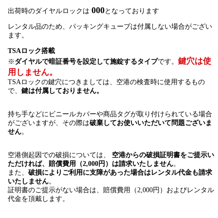
000
出荷時のダイヤルロックは
となっております
レンタル品のため、パッキングキューブは付属しない場合がござい
ます。
TSAロック搭載
鍵穴は使
※
ダイヤルで暗証番号を設定して施錠するタイプ
です。
用しません。
TSAロックの鍵穴につきましては、空港の検査時に使用するもの
で、
鍵は付属しておりません。
持ち手などにビニールカバーや商品タグが取り付けられている場合
がございますが、その際は
破棄してお使いいただいて問題ございま
せん
。
空港側起因での破損については、
空港からの破損証明書をご提示い
ただければ、賠償費用（2,000円）は請求いたしません
。
また、
破損によりご利用に支障があった場合はレンタル代金も請求
いたしません
。
証明書のご提示がない場合は、賠償費用（2,000円）およびレンタル
代金を頂戴します。