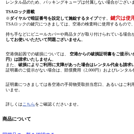
レンタル品のため、パッキングキューブは付属しない場合がござい
TSAロック搭載
鍵穴は使
※
ダイヤルで暗証番号を設定して施錠するタイプ
です。
TSAロックの鍵穴につきましては、空港の検査時に使用するもので
持ち手などにビニールカバーや商品タグが取り付けられている場合
してお使いいただいて問題ございません
。
空港側起因での破損については、
空港からの破損証明書をご提示いた
円）は請求いたしません
。
また、
破損によりご利用に支障があった場合はレンタル代金も請求
証明書のご提示がない場合は、賠償費用（2,000円）およびレンタ
証明書につきましては各空港の手荷物受取担当窓口、あるいはご利
いませ。
詳しくは
こちら
をご確認くださいませ。
商品について