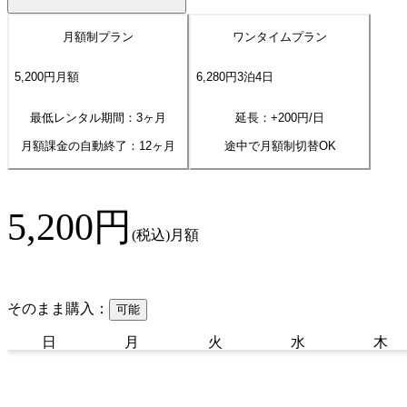
月額制プラン
ワンタイムプラン
5,200
円
月額
6,280
円
3
泊
4
日
最低レンタル期間：3ヶ月
延長：+
200
円/日
月額課金の自動終了：
12
ヶ月
途中で月額制切替OK
5,200
円
(税込)
月額
そのまま購入：
可能
日
月
火
水
木