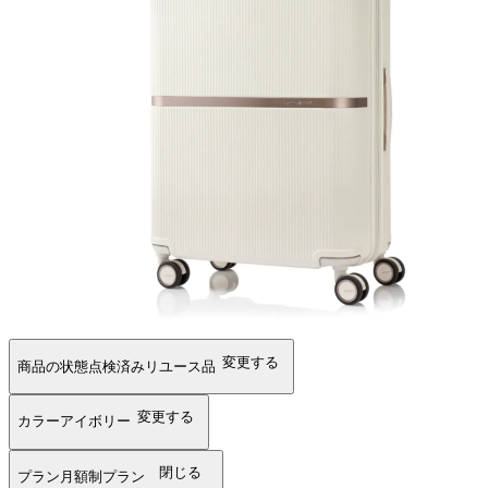
変更する
商品の状態
点検済みリユース品
変更する
カラー
アイボリー
閉じる
プラン
月額制プラン