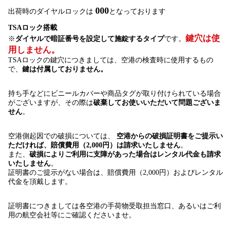
000
出荷時のダイヤルロックは
となっております
TSAロック搭載
鍵穴は使
※
ダイヤルで暗証番号を設定して施錠するタイプ
です。
用しません。
TSAロックの鍵穴につきましては、空港の検査時に使用するもの
で、
鍵は付属しておりません。
持ち手などにビニールカバーや商品タグが取り付けられている場合
がございますが、その際は
破棄してお使いいただいて問題ございま
せん
。
空港側起因での破損については、
空港からの破損証明書をご提示い
ただければ、賠償費用（2,000円）は請求いたしません
。
また、
破損によりご利用に支障があった場合はレンタル代金も請求
いたしません
。
証明書のご提示がない場合は、賠償費用（2,000円）およびレンタル
代金を頂戴します。
証明書につきましては各空港の手荷物受取担当窓口、あるいはご利
用の航空会社等にご確認くださいませ。