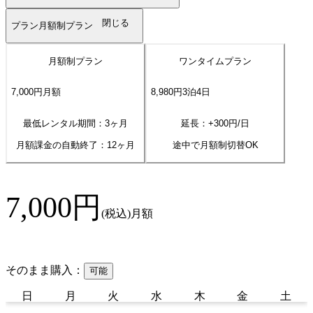
閉じる
プラン
月額制プラン
月額制プラン
ワンタイムプラン
7,000
円
月額
8,980
円
3
泊
4
日
最低レンタル期間：3ヶ月
延長：+
300
円/日
月額課金の自動終了：
12
ヶ月
途中で月額制切替OK
7,000
円
(税込)
月額
そのまま購入：
可能
日
月
火
水
木
金
土