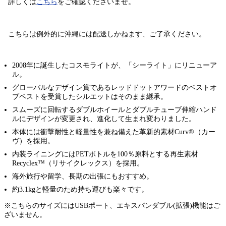
詳しくは
こちら
をご確認くださいませ。
こちらは例外的に
沖縄には配送しかねます
、ご了承ください。
2008年に誕生したコスモライトが、「シーライト」にリニューア
ル。
グローバルなデザイン賞であるレッドドットアワードのベストオ
ブベストを受賞したシルエットはそのまま継承。
スムーズに回転するダブルホイールとダブルチューブ伸縮ハンド
ルにデザインが変更され、進化して生まれ変わりました。
本体には衝撃耐性と軽量性を兼ね備えた革新的素材Curv®（カー
ヴ）を採用。
内装ライニングにはPETボトルを100％原料とする再生素材
Recyclex™（リサイクレックス）を採用。
海外旅行や留学、長期の出張にもおすすめ。
約3.1kgと軽量のため持ち運びも楽々です。
※こちらのサイズにはUSBポート、エキスパンダブル(拡張)機能はご
ざいません。