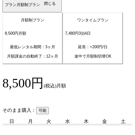
閉じる
プラン
月額制プラン
月額制プラン
ワンタイムプラン
8,500
円
月額
7,480
円
3
泊
4
日
最低レンタル期間：3ヶ月
延長：+
200
円/日
月額課金の自動終了：
12
ヶ月
途中で月額制切替OK
8,500
円
(税込)
月額
そのまま購入：
可能
日
月
火
水
木
金
土