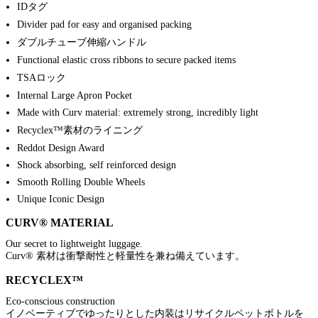
IDタグ
Divider pad for easy and organised packing
ダブルチューブ伸縮ハンドル
Functional elastic cross ribbons to secure packed items
TSAロック
Internal Large Apron Pocket
Made with Curv material: extremely strong, incredibly light
Recyclex™素材のライニング
Reddot Design Award
Shock absorbing, self reinforced design
Smooth Rolling Double Wheels
Unique Iconic Design
CURV® MATERIAL
Our secret to lightweight luggage.
Curv® 素材は衝撃耐性と軽量性を兼ね備えています。
RECYCLEX™
Eco-conscious construction
イノベーティブでゆったりとした内装はリサイクルペットボトルを