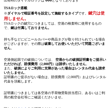
出荷時のダイヤルロックは
となっております
TSAロック搭載
鍵穴は使
※
ダイヤルで暗証番号を設定して施錠するタイプ
です。
用しません。
TSAロックの鍵穴につきましては、空港の検査時に使用するもの
で、
鍵は付属しておりません。
持ち手などにビニールカバーや商品タグが取り付けられている場合
がございますが、その際は
破棄してお使いいただいて問題ございま
せん
。
空港側起因での破損については、
空港からの破損証明書をご提示い
ただければ、賠償費用（2,000円）は請求いたしません
。
また、
破損によりご利用に支障があった場合はレンタル代金も請求
いたしません
。
証明書のご提示がない場合は、賠償費用（2,000円）およびレンタル
代金を頂戴します。
証明書につきましては各空港の手荷物受取担当窓口、あるいはご利
用の航空会社等にご確認くださいませ。