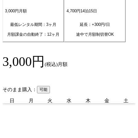
3,000
円
月額
4,700
円
14
泊
15
日
最低レンタル期間：3ヶ月
延長：+
300
円/日
月額課金の自動終了：
12
ヶ月
途中で月額制切替OK
3,000
円
(税込)
月額
そのまま購入：
可能
日
月
火
水
木
金
土