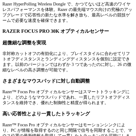
Razer HyperPolling Wireless Dongle で、かつてないほど高速のワイヤ
レスパフォーマンスを体験。Razer の最先端マウス向けの究極のアッ
プグレードで応答性の新たな水準を解き放ち、最高レベルの競技ゲ
ームで必要な速度を確保できます。
RAZER FOCUS PRO 30K オプティカルセンサー
超微細な調整を実現
非対称カットオフの有効化により、プレイスタイルに合わせてリフ
トオフディスタンスとランディングディスタンスを個別に設定でき
ます。以前のバージョンではわずか 3 つであったのに対し、26 の微
細なレベルの高さ調整が可能です。
さまざまなマウスパッドに対し自動調整
Razer™ Focus Pro オプティカルセンサーはスマートトラッキングに
より、どのようなマウスパッドであれ、一貫したリフトオフディス
タンスを維持でき、優れた制御性と精度が得られます。
高い応答性とより一貫したトラッキング
Razer™ Focus Pro オプティカルセンサーはモーションシンクによ
り、PC が情報を取得するのと同じ間隔で信号を同期することで、マ
ウス位置の最新情報を取得して一貫したトラッキングを可能にしま