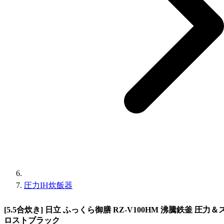
圧力IH炊飯器
[5.5合炊き] 日立 ふっくら御膳 RZ-V100HM 沸騰鉄釜 圧
ロストブラック