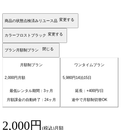
変更する
商品の状態
点検済みリユース品
変更する
カラー
フロストブラック
閉じる
プラン
月額制プラン
月額制プラン
ワンタイムプラン
2,000
円
月額
5,980
円
14
泊
15
日
最低レンタル期間：3ヶ月
延長：+
400
円/日
月額課金の自動終了：
24
ヶ月
途中で月額制切替OK
2,000
円
(税込)
月額