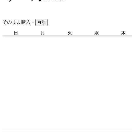
そのまま購入：
可能
日
月
火
水
木