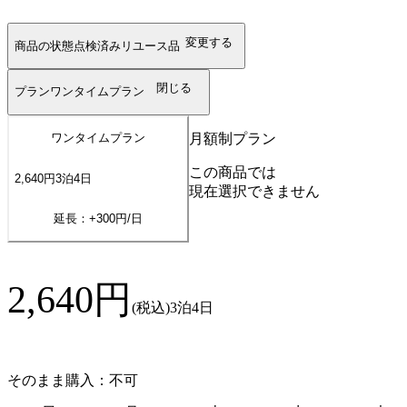
変更する
商品の状態
点検済みリユース品
閉じる
プラン
ワンタイムプラン
月額制プラン
ワンタイムプラン
この商品では
2,640
円
3
泊
4
日
現在選択できません
延長：+
300
円/日
2,640
円
(税込)
3泊4日
そのまま購入：不可