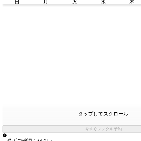
日
月
火
水
木
タップしてスクロール
今すぐレンタル予約
必ずご確認ください