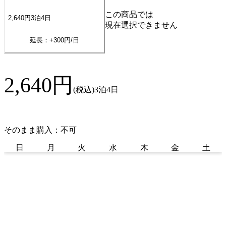
この商品では
2,640
円
3
泊
4
日
現在選択できません
延長：+
300
円/日
2,640
円
(税込)
3泊4日
そのまま購入：不可
日
月
火
水
木
金
土