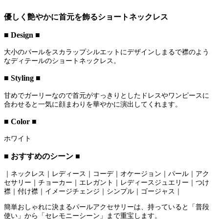
優しく艶やかに首元を飾るショートネックレス
■ Design ■
大小のパールをスカラップシルエットにデザインしまるで襟のよう
なディテールのショートネックレス。
■ Styling ■
甘めでガーリーなので首元がすっきりとしたドレスやワンピースに
合わせると一気に顔まわりを華やかに演出してくれます。
■ Color ■
ホワイト
■ おすすめのシーン ■
｜ネックレス｜レディース｜コーデ｜オケージョン｜パール｜アク
セサリー｜チョーカー｜エレガント｜レディースジュエリー｜つけ
襟｜付け襟｜イメージチェンジ｜シンプル｜ゴージャス｜
簡単おしゃれに決まるパールアクセサリーは、持っていると「普段
使い」から「セレモニーシーン」まで重宝します。