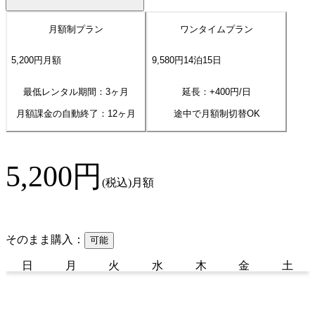
月額制プラン
ワンタイムプラン
5,200
円
月額
9,580
円
14
泊
15
日
最低レンタル期間：3ヶ月
延長：+
400
円/日
月額課金の自動終了：
12
ヶ月
途中で月額制切替OK
5,200
円
(税込)
月額
そのまま購入：
可能
日
月
火
水
木
金
土