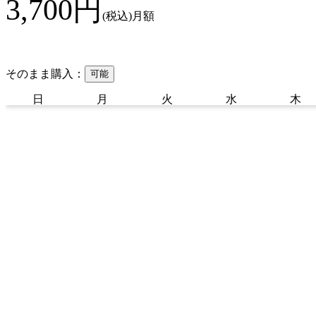
3,700
円
(税込)
月額
そのまま購入：
可能
日
月
火
水
木