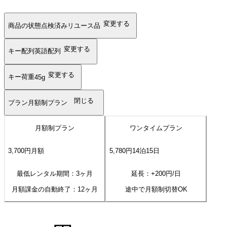
変更する
商品の状態
点検済みリユース品
変更する
キー配列
英語配列
変更する
キー荷重
45g
閉じる
プラン
月額制プラン
月額制プラン
ワンタイムプラン
3,700
円
月額
5,780
円
14
泊
15
日
最低レンタル期間：3ヶ月
延長：+
200
円/日
月額課金の自動終了：
12
ヶ月
途中で月額制切替OK