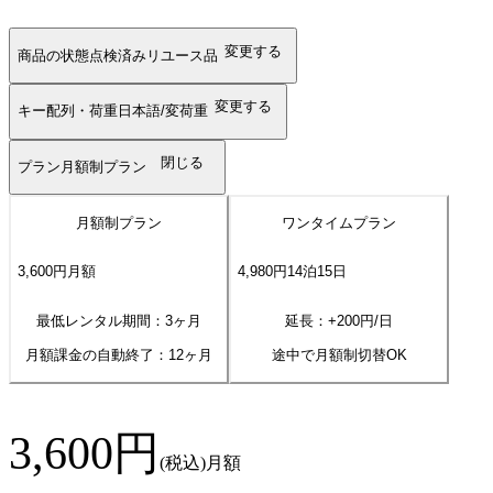
変更する
商品の状態
点検済みリユース品
変更する
キー配列・荷重
日本語/変荷重
閉じる
プラン
月額制プラン
月額制プラン
ワンタイムプラン
3,600
円
月額
4,980
円
14
泊
15
日
最低レンタル期間：3ヶ月
延長：+
200
円/日
月額課金の自動終了：
12
ヶ月
途中で月額制切替OK
3,600
円
(税込)
月額