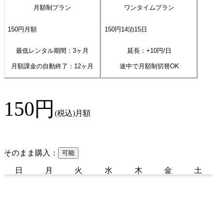
月額制プラン
ワンタイムプラン
150
円
月額
150
円
14
泊
15
日
最低レンタル期間：3ヶ月
延長：+
10
円/日
月額課金の自動終了：
12
ヶ月
途中で月額制切替OK
150
円
(税込)
月額
そのまま購入：
可能
日
月
火
水
木
金
土