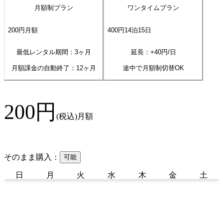
月額制プラン
ワンタイムプラン
200
円
月額
400
円
14
泊
15
日
最低レンタル期間：3ヶ月
延長：+
40
円/日
月額課金の自動終了：
12
ヶ月
途中で月額制切替OK
200
円
(税込)
月額
そのまま購入：
可能
日
月
火
水
木
金
土