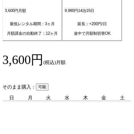
3,600
円
月額
9,980
円
14
泊
15
日
最低レンタル期間：3ヶ月
延長：+
200
円/日
月額課金の自動終了：
12
ヶ月
途中で月額制切替OK
3,600
円
(税込)
月額
そのまま購入：
可能
日
月
火
水
木
金
土