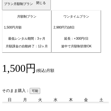
閉じる
プラン
月額制プラン
月額制プラン
ワンタイムプラン
1,500
円
月額
2,980
円
7
泊
8
日
最低レンタル期間：3ヶ月
延長：+
300
円/日
月額課金の自動終了：
12
ヶ月
途中で月額制切替OK
1,500
円
(税込)
月額
そのまま購入：
可能
日
月
火
水
木
金
土