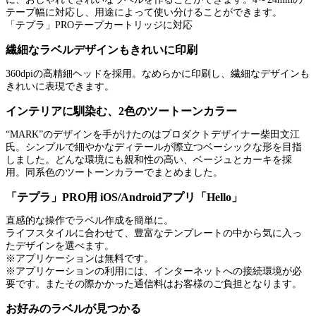
テープ幅に対応し、用途によって使い分けることができます。
「テプラ」PROテープカートリッジに対応
繊細なラベルデザインもきれいに印刷
360dpiの高精細ヘッドを採用。なめらかに印刷し、繊細なデザインも
きれいに表現できます。
インテリアに馴染む、2色のツートーンカラー
“MARK”のデザインを手がけたのはプロダクトデザイナー柴田文江
氏。シンプルで細やかなディテールが際立つベーシックな形を目指
しました。どんな環境にも親和性の高い、ベージュとカーキを採
用。同系色のツートーンカラーでまとめました。
「テプラ」PRO用 iOS/Androidアプリ「Hello」
直感的な操作でラベル作成を簡単に。
ライフスタイルに合わせて、豊富なテンプレートの中から気に入っ
たデザインを選べます。
※アプリケーションは無料です。
※アプリケーションの利用には、インターネットへの接続環境が必
要です。またその際かかった通信料はお客様のご負担となります。
お好みのラベルが見つかる