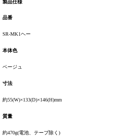
製品仕様
品番
SR-MK1ヘー
本体色
ベージュ
寸法
約55(W)×133(D)×146(H)mm
質量
約470g(電池、テープ除く)