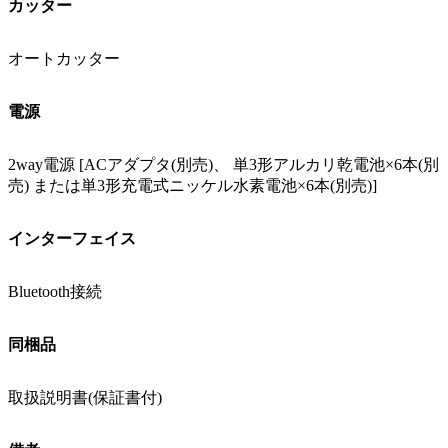
カッター
オートカッター
電源
2way電源 [ACアダプタ(別売)、 単3形アルカリ乾電池×6本(別
売) または単3形充電式ニッケル水素電池×6本(別売)]
インターフェイス
Bluetooth接続
同梱品
取扱説明書(保証書付)