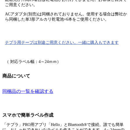
ご用意ください。
ACアダプタ(別売)は同梱されておりません。使用する場合は弊社か
ら同梱した単3形アルカリ乾電池×6本をご使用ください。
テプラ用テープ
は
別途ご用意ください。
一緒に購入もできます
（ 対応ラベル幅：4～24ｍｍ）
商品について
同梱品の一覧を確認する
スマホで簡単ラベル作成
「テプラ」PRO用アプリ「Hello」とBluetooth®で接続。誰でも簡単
に、おしゃれできれいなラベルを作ることができます。4～24mmの