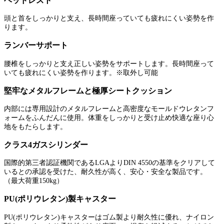
ヘッドレスト
頭と首をしっかりと支え、長時間座っていても疲れにくい姿勢を作
ります。
ランバーサポート
腰椎をしっかりと支え正しい姿勢をサポートします。長時間座って
いても疲れにくい姿勢を作ります。※取外し可能
堅牢なメタルフレームと極厚シートクッション
内部には専用設計のメタルフレームと高密度なモールドウレタンフ
ォームをふんだんに使用。体重をしっかりと受け止め快適な座り心
地をもたらします。
クラス4ガスシリンダー
国際的第三者認証機関であるLGAよりDIN 4550の基準をクリアして
いるとの承認を受けた、耐久性が高く、安心・安全な製品です。
（最大荷重150kg）
PU(ポリウレタン)製キャスター
PU(ポリウレタン)キャスターはゴム製より耐久性に優れ、ナイロン