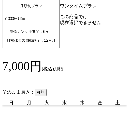
ワンタイムプラン
月額制プラン
この商品では
7,000
円
月額
現在選択できません
最低レンタル期間：6ヶ月
月額課金の自動終了：
12
ヶ月
7,000
円
(税込)
月額
そのまま購入：
可能
日
月
火
水
木
金
土