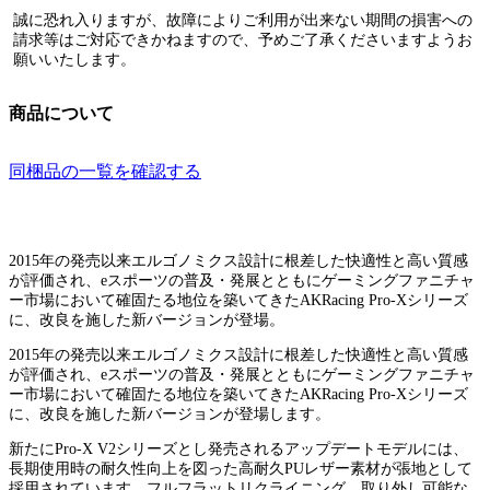
誠に恐れ入りますが、故障によりご利用が出来ない期間の損害への
請求等はご対応できかねますので、予めご了承くださいますようお
願いいたします。
商品について
同梱品の一覧を確認する
2015年の発売以来エルゴノミクス設計に根差した快適性と高い質感
が評価され、eスポーツの普及・発展とともにゲーミングファニチャ
ー市場において確固たる地位を築いてきたAKRacing Pro-Xシリーズ
に、改良を施した新バージョンが登場。
2015年の発売以来エルゴノミクス設計に根差した快適性と高い質感
が評価され、eスポーツの普及・発展とともにゲーミングファニチャ
ー市場において確固たる地位を築いてきたAKRacing Pro-Xシリーズ
に、改良を施した新バージョンが登場します。
新たにPro-X V2シリーズとし発売されるアップデートモデルには、
長期使用時の耐久性向上を図った高耐久PUレザー素材が張地として
採用されています。フルフラットリクライニング、取り外し可能な