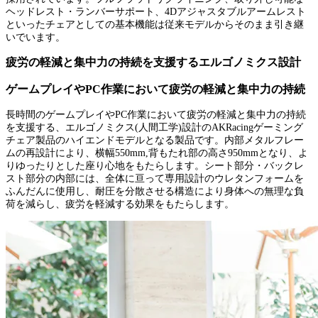
ヘッドレスト・ランバーサポート、4Dアジャスタブルアームレスト
といったチェアとしての基本機能は従来モデルからそのまま引き継
いでいます。
疲労の軽減と集中力の持続を支援するエルゴノミクス設計
ゲームプレイやPC作業において疲労の軽減と集中力の持続
長時間のゲームプレイやPC作業において疲労の軽減と集中力の持続
を支援する、エルゴノミクス(人間工学)設計のAKRacingゲーミング
チェア製品のハイエンドモデルとなる製品です。内部メタルフレー
ムの再設計により、横幅550mm,背もたれ部の高さ950mmとなり、よ
りゆったりとした座り心地をもたらします。シート部分・バックレ
スト部分の内部には、全体に亘って専用設計のウレタンフォームを
ふんだんに使用し、耐圧を分散させる構造により身体への無理な負
荷を減らし、疲労を軽減する効果をもたらします。