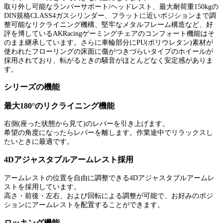
取り外し可能なランバーサポート/ヘッドレスト、最大耐荷重150kgの
DIN規格CLASS4ガスシリンダー、フラットに近いポジションまで調
整可能なリクライニング機構、堅牢なメタルフレーム構造など、好
評を博しているAKRacingゲーミングチェアのコンフォート機能はそ
のまま継承しています。さらに車輪部分にPU(ポリウレタン)素材が
使われたフローリングの床面に傷がつきづらいタイプのホイールが
採用されており、転がるときの騒音がほとんどなく安定感がありま
す。
シリーズの機能
最大180°のリクライニング機能
右側(座った状態から見て)のレバーを引き上げます。
希望の角度になったらレバーを離します。作業途中でリラックスし
たいときに最適です。
4Dアジャスタブルアームレスト採用
アームレストの位置を自由に調整できる4Dアジャスタブルアームレ
ストを採用しています。
高さ・前後・左右、および回転による調整が可能で、お好みのポジ
ションにアームレストを配置することができます。
ロッキング機能