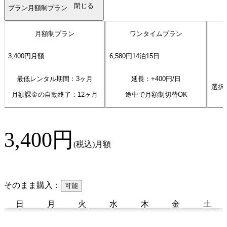
閉じる
プラン
月額制プラン
月額制プラン
ワンタイムプラン
3,400
円
月額
6,580
円
14
泊
15
日
最低レンタル期間：3ヶ月
延長：+
400
円/日
選択
月額課金の自動終了：
12
ヶ月
途中で月額制切替OK
3,400
円
(税込)
月額
そのまま購入：
可能
日
月
火
水
木
金
土