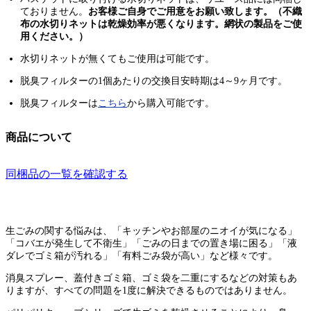
ておりません。
お客様ご自身でご用意をお願い致します。（不織
布の水切りネットは乾燥効率が悪くなります。網状の製品をご使
用ください。）
水切りネットが無くてもご使用は可能です。
脱臭フィルターの1個あたりの交換目安時期は4～9ヶ月です。
脱臭フィルターは
こちら
から購入可能です。
商品について
同梱品の一覧を確認する
生ごみの関する悩みは、「キッチンやお部屋のニオイが気になる」
「コバエが発生して不衛生」「ごみの日までの置き場に困る」「液
ダレでゴミ箱が汚れる」「有料ごみ袋が高い」など様々です。
消臭スプレー、蓋付きゴミ箱、ゴミ袋を二重にするなどの対策もあ
りますが、すべての問題を1度に解決できるものではありません。