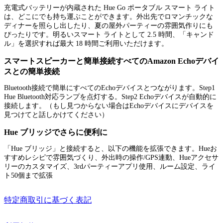
充電式バッテリーが内蔵された Hue Go ポータブル スマート ライト
は、どこにでも持ち運ぶことができます。外出先でロマンチックな
ディナーを照らし出したり、夏の屋外パーティーの雰囲気作りにも
ぴったりです。明るいスマート ライトとして 2.5 時間、「キャンド
ル」を選択すれば最大 18 時間ご利用いただけます。
スマートスピーカーと簡単接続すべてのAmazon Echoデバイ
スとの簡単接続
Bluetooth接続で簡単にすべてのEchoデバイスとつながります。Step1
Hue Bluetooth対応ランプを点灯する。Step2 Echoデバイスが自動的に
接続します。（もし見つからない場合はEchoデバイスにデバイスを
見つけてと話しかけてください）
Hue ブリッジでさらに便利に
「Hue ブリッジ」と接続すると、以下の機能を拡張できます。Hueお
すすめレシピで雰囲気づくり、外出時の操作/GPS連動、Hueアクセサ
リーのカスタマイズ、3rdパーティーアプリ使用、ルーム設定、ライ
ト50個まで拡張
特定商取引に基づく表記