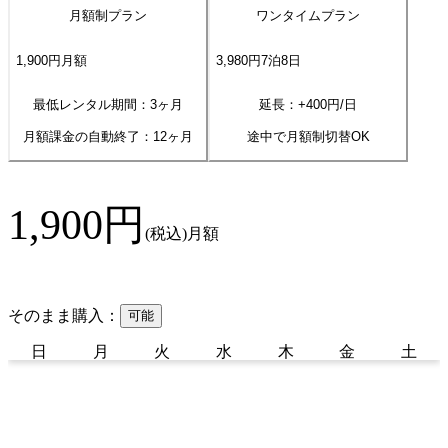
月額制プラン
ワンタイムプラン
1,900
円
月額
3,980
円
7
泊
8
日
最低レンタル期間：3ヶ月
延長：+
400
円/日
月額課金の自動終了：
12
ヶ月
途中で月額制切替OK
1,900
円
(税込)
月額
そのまま購入：
可能
日
月
火
水
木
金
土