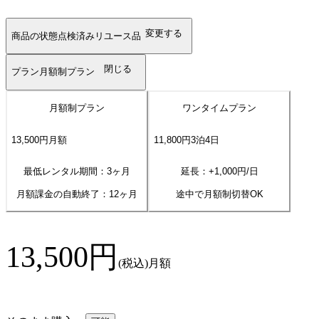
変更する
商品の状態
点検済みリユース品
閉じる
プラン
月額制プラン
月額制プラン
ワンタイムプラン
13,500
円
月額
11,800
円
3
泊
4
日
最低レンタル期間：3ヶ月
延長：+
1,000
円/日
月額課金の自動終了：
12
ヶ月
途中で月額制切替OK
13,500
円
(税込)
月額