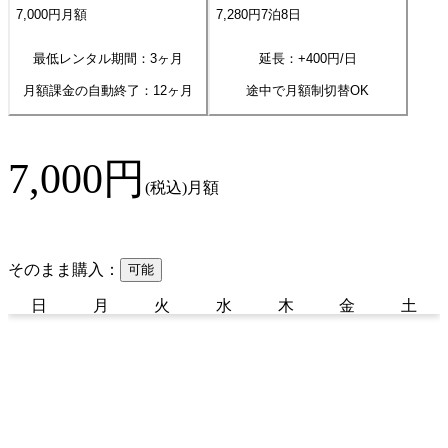
7,000
円
月額
7,280
円
7
泊
8
日
最低レンタル期間：3ヶ月
延長：+
400
円/日
月額課金の自動終了：
12
ヶ月
途中で月額制切替OK
7,000
円
(税込)
月額
そのまま購入：
可能
日
月
火
水
木
金
土