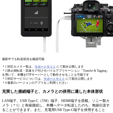
撮影中でも転送状況を確認可能
＊1 対応カメラ一覧は、
サポートサイト
にて順次公開します
＊2 静止画転送・高速タグ付けモバイルアプリケーション「Transfer & Tagging」
を用いて、本機をFTPサーバーとして動作させることも可能です
＊3 対応サービスについては、
サポートサイト
にて順次公開します
＊4 最新のバージョンのアプリをご利用ください
充実した接続端子と、カメラとの併用に適した本体形状
LAN端子、USB Type-C（TM）端子、HDMI端子を搭載。ソニー製カ
メラ（＊1）と有線接続し、本機へデータ転送したのち、無線伝送す
ることができます。また、充電用USB Type-C端子を併用すること