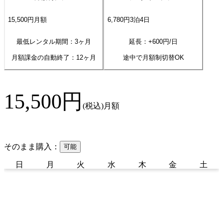
15,500
円
月額
6,780
円
3
泊
4
日
最低レンタル期間：3ヶ月
延長：+
600
円/日
月額課金の自動終了：
12
ヶ月
途中で月額制切替OK
15,500
円
(税込)
月額
そのまま購入：
可能
日
月
火
水
木
金
土