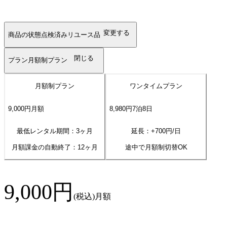
変更する
商品の状態
点検済みリユース品
閉じる
プラン
月額制プラン
月額制プラン
ワンタイムプラン
9,000
円
月額
8,980
円
7
泊
8
日
最低レンタル期間：3ヶ月
延長：+
700
円/日
月額課金の自動終了：
12
ヶ月
途中で月額制切替OK
9,000
円
(税込)
月額