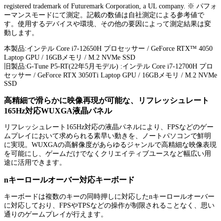
registered trademark of Futuremark Corporation, a UL company. ※ パフォ
ーマンスモードにて測定。記載の数値は自社測定による参考値で
す。使用するデバイスや環境、その他の要因によって測定結果は変
動します。
本製品:インテル Core i7-12650H プロセッサー / GeForce RTX™ 4050
Laptop GPU / 16GBメモリ / M.2 NVMe SSD
旧製品:G-Tune P5-RT(22年5月モデル) :インテル Core i7-12700H プロ
セッサー / GeForce RTX 3050Ti Laptop GPU / 16GBメモリ / M.2 NVMe
SSD
高精細で滑らかに映像再現が可能な、リフレッシュレート
165Hz対応WUXGA液晶パネル
リフレッシュレート165Hz対応の液晶パネルにより、FPSなどのゲー
ムプレイにおいて求められる素早い動きを、ノートパソコンで鮮明
に実現。WUXGAの高解像度があらゆるジャンルで高精細な映像表現
を可能にし、ゲームだけでなくクリエイティブユースなど幅広い用
途に活用できます。
nキーロールオーバー対応キーボード
キーボードは複数のキーの同時押しに対応したnキーロールオーバー
に対応しており、FPSやTPSなどの操作が制限されることなく、思い
通りのゲームプレイが行えます。