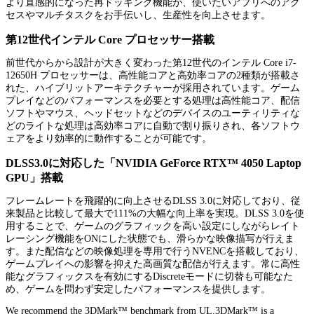
より直感的になった再ドッキング機能が、使いたいアプリへのアク
セスやマルチタスクをお手伝いし、生産性を向上させます。
第12世代インテル Core プロセッサー搭載
前世代からから設計が大きく変わった第12世代のインテル Core i7-
12650H プロセッサーは、高性能コアと高効率コアの2種類が搭載さ
れた、ハイブリットアーキテクチャーが採用されています。ゲーム
プレイなどのパフォーマンスを必要とする処理は高性能コア、配信
ソフトやマウス、ヘッドセットなどのデバイスのユーティリティな
どのライトな処理は高効率コアに自動で割り振りされ、各ソフトウ
ェアをより効率的に動作することが可能です。
DLSS3.0に対応した「NVIDIA GeForce RTX™ 4050 Laptop
GPU」搭載
フレームレートを飛躍的に向上させるDLSS 3.0に対応しており、従
来製品と比較して最大で111%の大幅な向上率を実現。DLSS 3.0を使
用することで、ゲームのグラフィックを高い設定にしながらレイト
レーシング機能をONにした状態でも、滑らかな映像描写が行えま
す。また配信などの映像処理を専用で行うNVENCを搭載しており、
ゲームプレイへの影響を抑えた高画質な配信が行えます。常に高性
能なグラフィックスを有効にするDiscreteモードに切替も可能なた
め、ゲームを問わず安定したパフォーマンスを提供します。
We recommend the 3DMark™ benchmark from UL.3DMark™ is a