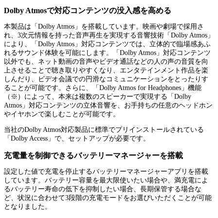
Dolby Atmosで対応コンテンツの没入感を高める
本製品は「Dolby Atmos」を搭載しています。映画や劇場で採用さ
れ、3次元情報を持った音声再生を実現する音響技術「Dolby Atmos」
により、「Dolby Atmos」対応コンテンツでは、立体的で臨場感あふ
れるサウンド体験を可能にします。「Dolby Atmos」対応コンテンツ
以外でも、ネット動画の音声やビデオ通話などの人の声の音質を向
上させることで聴き取りやすくなり、エンタテインメント作品を楽
しんだり、ビデオ会議での円滑なコミュニケーションをとったりす
ることが可能です。さらに、「Dolby Atmos for Headphones」機能
（※）によって、本来は複数のスピーカーで実現する「Dolby
Atmos」対応コンテンツの立体音響を、お手持ちの任意のヘッドホン
やイヤホンで楽しむことが可能です。
当社のDolby Atmos対応製品に標準でプリインストールされている
「Dolby Access」で、セットアップが必要です。
充電量を制御できるバッテリーマネージャーを搭載
設定した値で充電を停止するバッテリーマネージャーアプリを搭載
しています。バッテリー容量を最大限使いたい場合や、満充電によ
るバッテリー寿命の低下を抑制したい場合、長期保管する場合な
ど、状況に合わせて3段階の充電モードをお選びいただくことが可能
となりました。