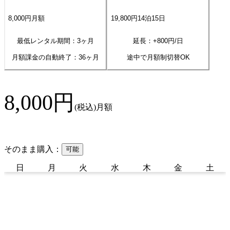
8,000
円
月額
19,800
円
14
泊
15
日
最低レンタル期間：3ヶ月
延長：+
800
円/日
月額課金の自動終了：
36
ヶ月
途中で月額制切替OK
8,000
円
(税込)
月額
そのまま購入：
可能
日
月
火
水
木
金
土