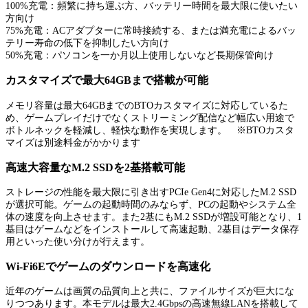
100%充電：頻繁に持ち運ぶ方、バッテリー時間を最大限に使いたい
方向け
75%充電：ACアダプターに常時接続する、または満充電によるバッ
テリー寿命の低下を抑制したい方向け
50%充電：パソコンを一か月以上使用しないなど長期保管向け
カスタマイズで最大64GBまで搭載が可能
メモリ容量は最大64GBまでのBTOカスタマイズに対応しているた
め、ゲームプレイだけでなくストリーミング配信など幅広い用途で
ボトルネックを軽減し、軽快な動作を実現します。 ※BTOカスタ
マイズは別途料金がかかります
高速大容量なM.2 SSDを2基搭載可能
ストレージの性能を最大限に引き出すPCIe Gen4に対応したM.2 SSD
が選択可能。ゲームの起動時間のみならず、PCの起動やシステム全
体の速度を向上させます。また2基にもM.2 SSDが増設可能となり、1
基目はゲームなどをインストールして高速起動、2基目はデータ保存
用といった使い分けが行えます。
Wi-Fi6Eでゲームのダウンロードを高速化
近年のゲームは画質の品質向上と共に、ファイルサイズが巨大にな
りつつあります。本モデルは最大2.4Gbpsの高速無線LANを搭載して