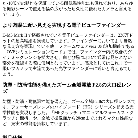
た-10℃での動作を保証している耐低温性能にも優れており、あらゆ
る撮影シーンで使える幅の広がった耐久性に優れたカメラと言える
でしょう。
より肉眼に近い見えを実現する電子ビューファインダー
E-M5 Mark IIで搭載されている電子ビューファインダーは、236万ド
ットの超高精細を実現しています。ファインダーにおいてより自然
な見え方を実現している他、ファームウェアver2.0の追加機能である
「OVFシミュレーションモード」では、ファインダー内の映像のダ
イナミックレンジを拡大させ、白とび黒つぶれで通常は見られない
部分を確認する際に便利となっています。感覚としてはこれまで一
眼レフカメラで主流であった光学ファインダーに近いと言えるでし
ょう。
防塵・防滴性能を備えたズーム全域開放 F2.8の大口径レン
ズ
防塵・防滴・耐低温性能を備えた、ズーム全域F2.8の大口径レンズで
す。フォーサーズレンズのハイグレード（HG）シリーズを超える光
学性能を実現しました。「MFクラッチ（マニュアルフォーカス・ク
ラッチ）機構」や、全域で撮像面から20cmまでよれるマクロ性能な
ど、充実の機能を搭載しています。
製品仕様