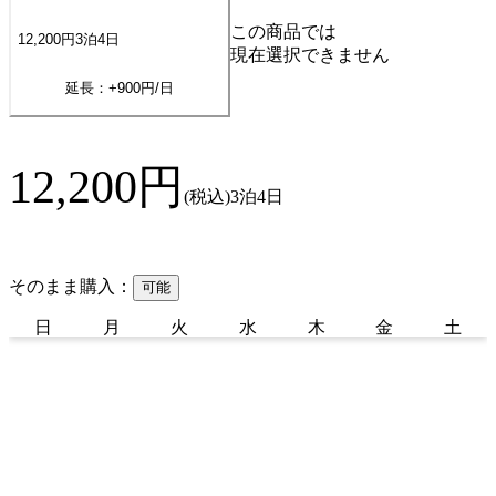
この商品では
12,200
円
3
泊
4
日
現在選択できません
延長：+
900
円/日
12,200
円
(税込)
3泊4日
そのまま購入：
可能
日
月
火
水
木
金
土