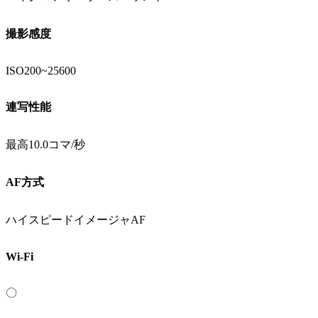
撮影感度
ISO200~25600
連写性能
最高10.0コマ/秒
AF方式
ハイスピードイメージャAF
Wi-Fi
〇