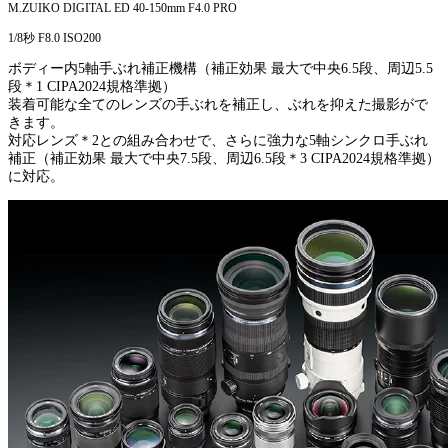
M.ZUIKO DIGITAL ED 40-150mm F4.0 PRO
1/8秒 F8.0 ISO200
ボディー内5軸手ぶれ補正機構（補正効果 最大で中央6.5段、周辺5.5
段＊1 CIPA2024規格準拠）
装着可能な全てのレンズの手ぶれを補正し、ぶれを抑えた撮影がで
きます。
対応レンズ＊2との組み合わせで、さらに強力な5軸シンクロ手ぶれ
補正（補正効果 最大で中央7.5段、周辺6.5段＊3 CIPA2024規格準拠）
に対応。