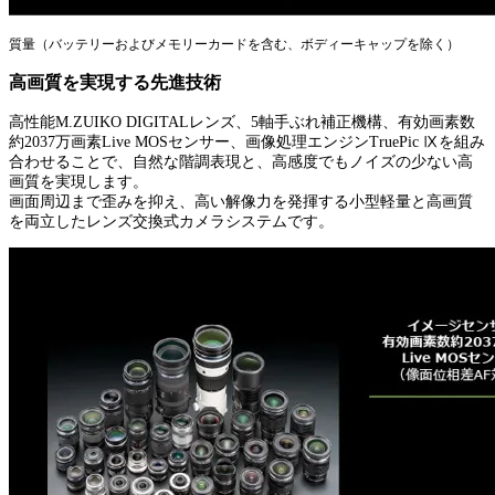
質量（バッテリーおよびメモリーカードを含む、ボディーキャップを除く）
高画質を実現する先進技術
高性能M.ZUIKO DIGITALレンズ、5軸手ぶれ補正機構、有効画素数
約2037万画素Live MOSセンサー、画像処理エンジンTruePic Ⅸを組み
合わせることで、自然な階調表現と、高感度でもノイズの少ない高
画質を実現します。
画面周辺まで歪みを抑え、高い解像力を発揮する小型軽量と高画質
を両立したレンズ交換式カメラシステムです。