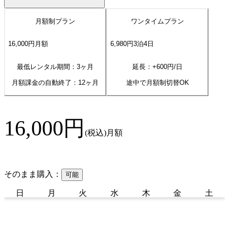
月額制プラン
ワンタイムプラン
16,000
円
月額
6,980
円
3
泊
4
日
最低レンタル期間：3ヶ月
延長：+
600
円/日
月額課金の自動終了：
12
ヶ月
途中で月額制切替OK
16,000
円
(税込)
月額
そのまま購入：
可能
日
月
火
水
木
金
土