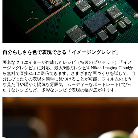
自分らしさを色で表現できる「イメージングレシピ」
著名なクリエイターが作成したレシピ（特製のプリセット）「イメ
ージングレシピ」に対応。最大9個のレシピをNikon Imaging Cloudか
ら無料で直接Z5IIに送信できます。さまざまな画づくりを試して、自
分にぴったりの表現を簡単に見つけることが可能。フィルムのよう
な見た目や暖かく陽気な雰囲気、ムーディーなポートレートにぴっ
たりなレシピなど、多彩なレシピで表現の幅が広がります。