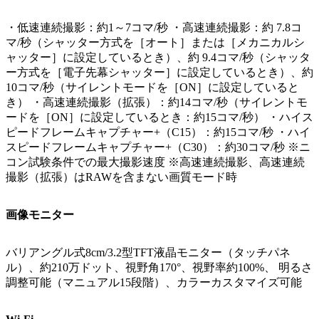
・低速連続撮影：約1～7コマ/秒 ・高速連続撮影：約 7.8コ
マ/秒（シャッター方式を［オート］または［メカニカルシ
ャッター］に設定しているとき）、約 9.4コマ/秒（シャッタ
ー方式を［電子先幕シャッター］に設定しているとき）、約
10コマ/秒（サイレントモードを［ON］に設定していると
き） ・高速連続撮影（拡張）：約14コマ/秒（サイレントモ
ードを［ON］に設定しているとき：約15コマ/秒） ・ハイス
ピードフレームキャプチャー+（C15）：約15コマ/秒 ・ハイ
スピードフレームキャプチャー+（C30）：約30コマ/秒 ※ニ
コン試験条件での最大撮影速度 ※高速連続撮影、高速連続
撮影（拡張）はRAWを含まない画質モード時
画像モニター
バリアングル式8cm/3.2型TFT液晶モニター（タッチパネ
ル）、約210万ドット、視野角170°、視野率約100%、 明るさ
調整可能（マニュアル15段階）、カラーカスタマイズ可能