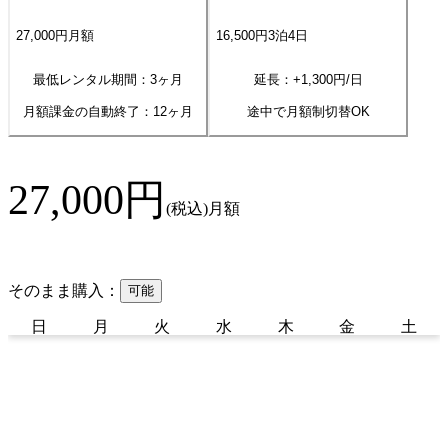
27,000
円
月額
16,500
円
3
泊
4
日
最低レンタル期間：3ヶ月
延長：+
1,300
円/日
月額課金の自動終了：
12
ヶ月
途中で月額制切替OK
27,000
円
(税込)
月額
そのまま購入：
可能
日
月
火
水
木
金
土