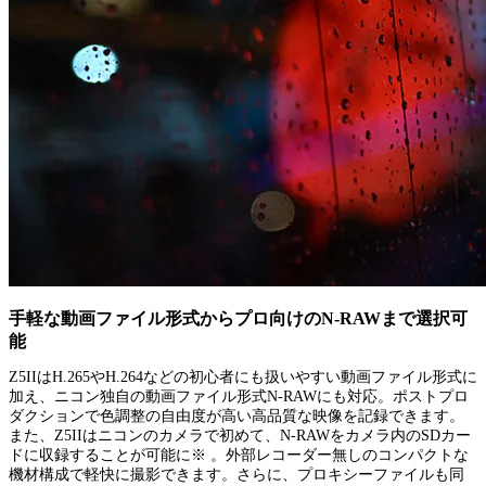
手軽な動画ファイル形式からプロ向けのN-RAWまで選択可
能
Z5IIはH.265やH.264などの初心者にも扱いやすい動画ファイル形式に
加え、ニコン独自の動画ファイル形式N-RAWにも対応。ポストプロ
ダクションで色調整の自由度が高い高品質な映像を記録できます。
また、Z5IIはニコンのカメラで初めて、N-RAWをカメラ内のSDカー
ドに収録することが可能に※ 。外部レコーダー無しのコンパクトな
機材構成で軽快に撮影できます。さらに、プロキシーファイルも同