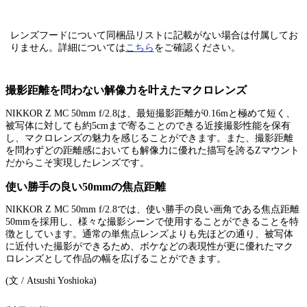
レンズフードについて同梱品リストに記載がない場合は付属してお
りません。
詳細については
こちら
をご確認ください。
撮影距離を問わない解像力を叶えたマクロレンズ
NIKKOR Z MC 50mm f/2.8は、最短撮影距離が0.16mと極めて短く、
被写体に対しても約5cmまで寄ることのできる近接撮影性能を保有
し、マクロレンズの魅力を感じることができます。また、撮影距離
を問わずどの距離感においても解像力に優れた描写を誇るZマウント
だからこそ実現したレンズです。
使い勝手の良い50mmの焦点距離
NIKKOR Z MC 50mm f/2.8では、使い勝手の良い画角である焦点距離
50mmを採用し、様々な撮影シーンで使用することができることを特
徴としています。通常の単焦点レンズよりも先ほどの通り、被写体
に近付いた撮影ができるため、ボケなどの表現性が更に優れたマク
ロレンズとして作品の幅を広げることができます。
(文 / Atsushi Yoshioka)