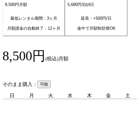
8,500
円
月額
5,680
円
3
泊
4
日
最低レンタル期間：3ヶ月
延長：+
500
円/日
月額課金の自動終了：
12
ヶ月
途中で月額制切替OK
8,500
円
(税込)
月額
そのまま購入：
可能
日
月
火
水
木
金
土