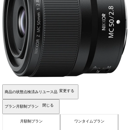
変更する
商品の状態
点検済みリユース品
閉じる
プラン
月額制プラン
月額制プラン
ワンタイムプラン