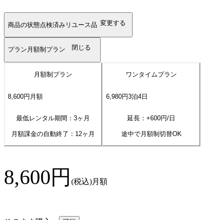
変更する
商品の状態
点検済みリユース品
閉じる
プラン
月額制プラン
月額制プラン
ワンタイムプラン
8,600
円
月額
6,980
円
3
泊
4
日
最低レンタル期間：3ヶ月
延長：+
600
円/日
月額課金の自動終了：
12
ヶ月
途中で月額制切替OK
8,600
円
(税込)
月額