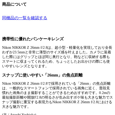
商品について
同梱品の一覧を確認する
携帯性に優れたパンケーキレンズ
Nikon NIKKOR Z 26mm f/2.8は、超小型・軽量化を実現しており全長
わずか23.5mmと非常に薄型のサイズ感を叶えました。カメラに装着
した際にはグリップとほぼ同じ奥行となり、鞄などに収納する際も
スマートに収まってくれるため、ちょっとしたお出かけの際にも使
いやすいレンズとなります。
スナップに使いやすい「26mm」の焦点距離
Nikon NIKKOR Z 26mm f/2.8で採用されている「26mm」の焦点距離
は、一般的なスマートフォンで採用されている画角に近く、普段見
慣れた画角のまま撮影することができるためおすすめです。0.2mの
最短撮影距離や開放F2.8の明るさが生み出すボケ味も大きな魅力でス
ナップ撮影に重宝する表現力もNikon NIKKOR Z 26mm f/2.8における
大きな魅力です。
(文 / Atsushi Yoshioka)