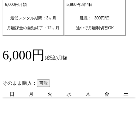
6,000
円
月額
5,980
円
3
泊
4
日
最低レンタル期間：3ヶ月
延長：+
300
円/日
月額課金の自動終了：
12
ヶ月
途中で月額制切替OK
6,000
円
(税込)
月額
そのまま購入：
可能
日
月
火
水
木
金
土