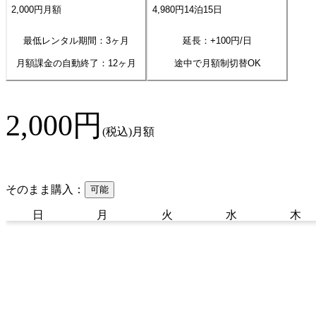
2,000
円
月額
4,980
円
14
泊
15
日
最低レンタル期間：3ヶ月
延長：+
100
円/日
月額課金の自動終了：
12
ヶ月
途中で月額制切替OK
2,000
円
(税込)
月額
そのまま購入：
可能
日
月
火
水
木