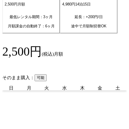
2,500
円
月額
4,980
円
14
泊
15
日
最低レンタル期間：3ヶ月
延長：+
200
円/日
月額課金の自動終了：
6
ヶ月
途中で月額制切替OK
2,500
円
(税込)
月額
そのまま購入：
可能
日
月
火
水
木
金
土