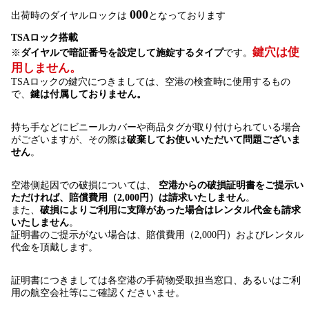
000
出荷時のダイヤルロックは
となっております
TSAロック搭載
鍵穴は使
※
ダイヤルで暗証番号を設定して施錠するタイプ
です。
用しません。
TSAロックの鍵穴につきましては、空港の検査時に使用するもの
で、
鍵は付属しておりません。
持ち手などにビニールカバーや商品タグが取り付けられている場合
がございますが、その際は
破棄してお使いいただいて問題ございま
せん
。
空港側起因での破損については、
空港からの破損証明書をご提示い
ただければ、賠償費用（2,000円）は請求いたしません
。
また、
破損によりご利用に支障があった場合はレンタル代金も請求
いたしません
。
証明書のご提示がない場合は、賠償費用（2,000円）およびレンタル
代金を頂戴します。
証明書につきましては各空港の手荷物受取担当窓口、あるいはご利
用の航空会社等にご確認くださいませ。