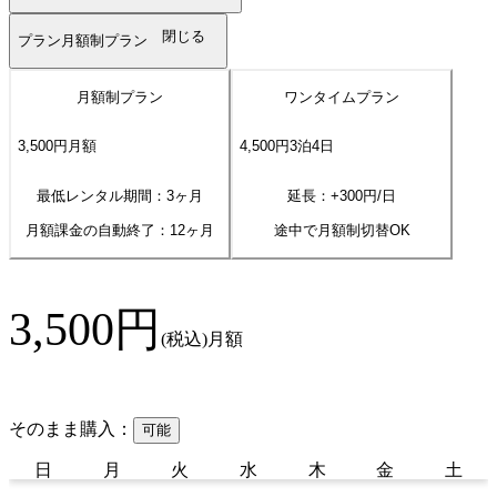
閉じる
プラン
月額制プラン
月額制プラン
ワンタイムプラン
3,500
円
月額
4,500
円
3
泊
4
日
最低レンタル期間：3ヶ月
延長：+
300
円/日
月額課金の自動終了：
12
ヶ月
途中で月額制切替OK
3,500
円
(税込)
月額
そのまま購入：
可能
日
月
火
水
木
金
土