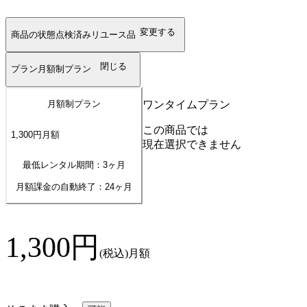
変更する
商品の状態
点検済みリユース品
閉じる
プラン
月額制プラン
ワンタイムプラン
月額制プラン
この商品では
1,300
円
月額
現在選択できません
最低レンタル期間：3ヶ月
月額課金の自動終了：
24
ヶ月
1,300
円
(税込)
月額